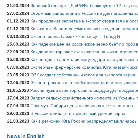
31.03.2024
Зерновой экспорт ТД «РИФ» блокируется 12-е сутки
27.02.2024
Огромный запас зерна в России не дает аграриям з
01.12.2023
Как продление запрета на экспорт отразится на рис
01.12.2023
Казахстан: Власти рассматривают введение экспор
03.10.2023
Экспорт зерна близок к коллапсу — Город N
25.09.2023
Как падение цен на российское зерно бьёт по прои
22.09.2023
Как дорогое горючее сказывается на жизни аграрие
15.08.2023
Как погодные аномалии могут ударить по урожаям 
07.06.2023
Эксперты и фермерские хозяйства Юга назвали эксп
23.05.2023
ОЗК создаст собственный флот для экспорта зерна
12.05.2023
Эксперт рассказал о необходимости изменить зерн
11.05.2023
России нужна своя торговая площадка для продаж 
17.04.2023
Запрет сельскохозяйственного импорта из Украины п
07.04.2023
Почему в Сибири цены на зерно выше экспортных 
29.03.2023
В России ожидают оптимальный урожай зерна
21.03.2023
Как в регионах Юга России распределят миллиарды
News in English