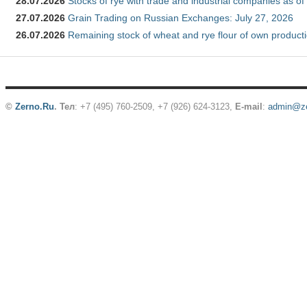
28.07.2026
Stocks of rye with trade and industrial companies as of
27.07.2026
Grain Trading on Russian Exchanges: July 27, 2026
26.07.2026
Remaining stock of wheat and rye flour of own producti
©
Zerno.Ru
.
Тел
: +7 (495) 760-2509,
+7 (926) 624-3123
,
E-mail
:
admin@ze