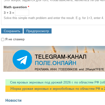
Этот вопрос задается для того, чтобы выяснить, являетесь ли Вы че
Math question
*
3 + 3 =
Solve this simple math problem and enter the result. E.g. for 1+3, enter 4.
Я не спамер
Я спамер
Сев яровых зерновых под урожай 2026 г. по областям РФ (об
Уборка урожая зерновых и зернобобовых по областям РФ в 202
Новости