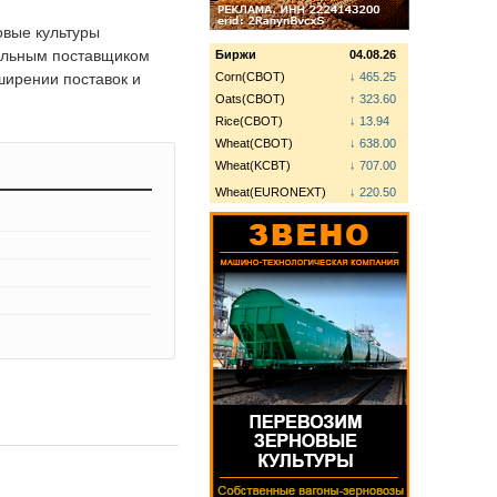
овые культуры
тельным поставщиком
Биржи
04.08.26
ширении поставок и
Corn(CBOT)
↓ 465.25
Oats(CBOT)
↑ 323.60
Rice(CBOT)
↓ 13.94
Wheat(CBOT)
↓ 638.00
Wheat(KCBT)
↓ 707.00
Wheat(EURONEXT)
↓ 220.50