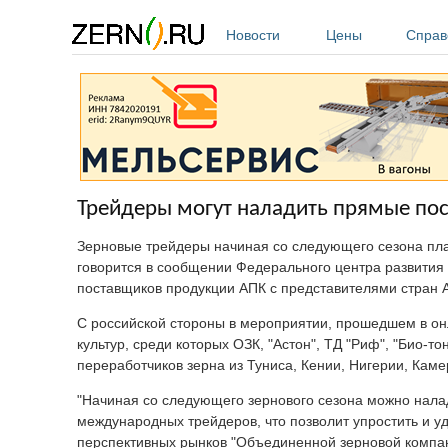
Перейти к основному содержанию
Новости
Цены
Справ
Трейдеры могут наладить прямые пос
Зерновые трейдеры начиная со следующего сезона пла
говорится в сообщении Федерального центра развития 
поставщиков продукции АПК с представителями стран
С российской стороны в мероприятии, прошедшем в он
культур, среди которых ОЗК, "Астон", ТД "Риф", "Био-т
переработчиков зерна из Туниса, Кении, Нигерии, Каме
"Начиная со следующего зернового сезона можно налад
международных трейдеров, что позволит упростить и у
перспективных рынков "Объединенной зерновой компа