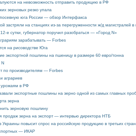
жалуются на невозможность отправить продукцию в РФ
ких зерновых резко упала
 посевную юга России — обзор Интерфакса
пой застряли на станциях из-за перегруженности ж/д магистралей в 
12-е сутки, губернатор поручил разобраться — «Город N»
аграриям зарабатывать — Forbes
ится на рисоводстве Юга
ие экспортной пошлины на пшеницу в размере 60 евро/тонна
 N
ёт по производителям — Forbes
ни аграриев
о урожаям в РФ
звали экспортные пошлины на зерно одной из самых главных пробл
рта зерна
енить зерновую пошлину
я продаж зерна на экспорт — интервью директора НТБ
з Украины повысит спрос на российскую продукцию в третьих стран
кспортных — ИКАР