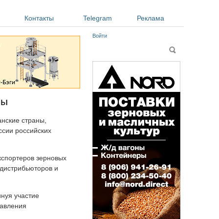
Контакты
Telegram
Реклама
Войти
Форма поиска
Поиск
ны
нские страны,
ссии российских
кспортеров зерновых
 дистрибьюторов и
инуя участие
равления