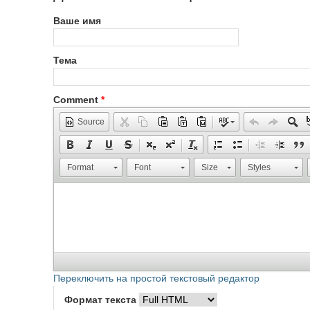
Ваше имя
Тема
Comment
*
Source
Format
Font
Size
Styles
Переключить на простой текстовый редактор
Формат текста