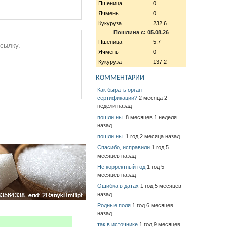
Пшеница
0
Ячмень
0
Кукуруза
232.6
Пошлина с: 05.08.26
Пшеница
5.7
ссылку.
Ячмень
0
Кукуруза
137.2
КОММЕНТАРИИ
Как бырать орган
сертификации?
2 месяца 2
недели назад
пошли ны
8 месяцев 1 неделя
назад
пошли ны
1 год 2 месяца назад
Спасибо, исправили
1 год 5
месяцев назад
Не корректный год
1 год 5
месяцев назад
Ошибка в датах
1 год 5 месяцев
назад
Родные поля
1 год 6 месяцев
назад
так в источнике
1 год 9 месяцев