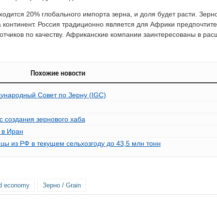
ходится 20% глобального импорта зерна, и доля будет расти. Зерн
а континент. Россия традиционно является для Африки предпочти
отчиков по качеству. Африканские компании заинтересованы в рас
Похожие новости
дународный Совет по Зерну (IGC)
с создания зернового хаба
 в Иран
ы из РФ в текущем сельхозгоду до 43,5 млн тонн
ld economy
Зерно / Grain