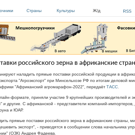
очники
Страны
Культуры
Ж/д
RSS
тавки российского зерна в африканские стра
нируют наладить прямые поставки российской продукции в африка
экспорта "Агроэкспорт" при Минсельхозе РФ по итогам деловой ми
 Африки "Африканский агромарафон-2022", передаёт
ТАСС
.
лайн-формате, приняли участие 9 крупнейших производителей и э
он" и другие. С африканской - представители компаний-импортеров,
руна и ЮАР.
ить прямые поставки российского зерна в африканские страны, м
дешевить экспорт", - приводятся в сообщении слова начальника уп
нии" (ОЗК) Андрея Фадеева.