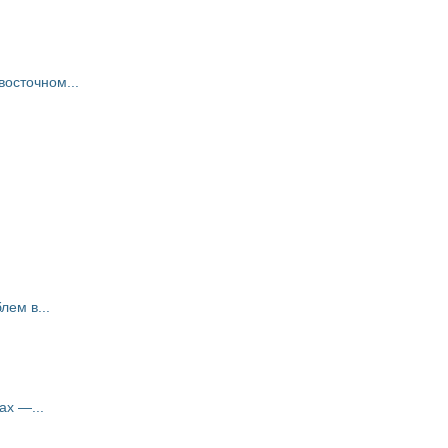
восточном...
ем в...
ах —...