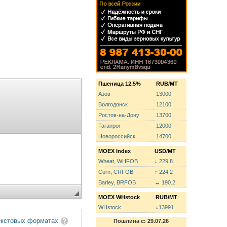
Пшеница 12,5%
RUB/MT
Азов
13000
Волгодонск
12100
Ростов-на-Дону
13700
Таганрог
12000
Новороссийск
14700
MOEX Index
USD/MT
Wheat, WHFOB
↓ 229.8
Corn, CRFOB
↑ 224.2
Barley, BRFOB
↔ 190.2
MOEX WHstock
RUB/MT
WHstock
↓13991
екстовых форматах
Пошлина с: 29.07.26