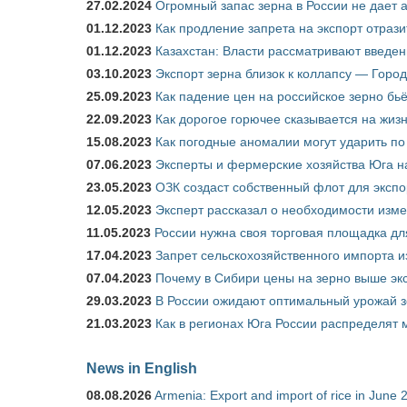
27.02.2024
Огромный запас зерна в России не дает 
01.12.2023
Как продление запрета на экспорт отраз
01.12.2023
Казахстан: Власти рассматривают введен
03.10.2023
Экспорт зерна близок к коллапсу — Город
25.09.2023
Как падение цен на российское зерно бь
22.09.2023
Как дорогое горючее сказывается на жиз
15.08.2023
Как погодные аномалии могут ударить п
07.06.2023
Эксперты и фермерские хозяйства Юга на
23.05.2023
ОЗК создаст собственный флот для экспо
12.05.2023
Эксперт рассказал о необходимости изм
11.05.2023
России нужна своя торговая площадка дл
17.04.2023
Запрет сельскохозяйственного импорта и
07.04.2023
Почему в Сибири цены на зерно выше э
29.03.2023
В России ожидают оптимальный урожай 
21.03.2023
Как в регионах Юга России распределят
News in English
08.08.2026
Armenia: Export and import of rice in June 