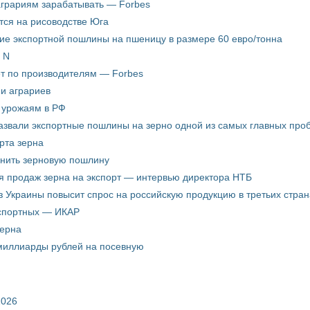
аграриям зарабатывать — Forbes
ится на рисоводстве Юга
ие экспортной пошлины на пшеницу в размере 60 евро/тонна
 N
ёт по производителям — Forbes
ни аграриев
о урожаям в РФ
звали экспортные пошлины на зерно одной из самых главных пробл
рта зерна
енить зерновую пошлину
я продаж зерна на экспорт — интервью директора НТБ
з Украины повысит спрос на российскую продукцию в третьих стран
кспортных — ИКАР
зерна
 миллиарды рублей на посевную
2026