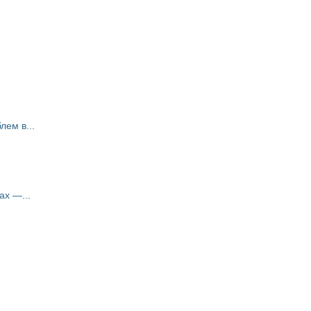
ем в...
ах —...