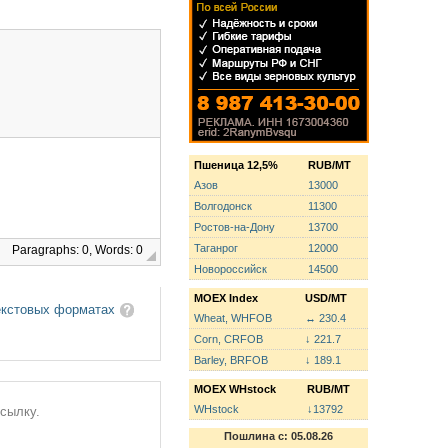
Пшеница 12,5%
RUB/MT
Азов
13000
Волгодонск
11300
Ростов-на-Дону
13700
Таганрог
12000
Paragraphs: 0, Words: 0
Новороссийск
14500
MOEX Index
USD/MT
екстовых форматах
Wheat, WHFOB
↔ 230.4
Corn, CRFOB
↓ 221.7
Barley, BRFOB
↓ 189.1
MOEX WHstock
RUB/MT
WHstock
↓13792
ссылку.
Пошлина с: 05.08.26