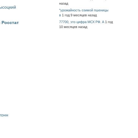
назад
Высоцкий
"урожайность озимой пшеницы
в
1 год 9 месяцев назад
77700, это цифра МСХ РФ. А
1 год
 Росстат
10 месяцев назад
тонн