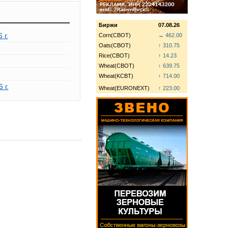
Биржи
07.08.26
 г.
Corn(CBOT)
↔ 462.00
Oats(CBOT)
↑ 310.75
Rice(CBOT)
↑ 14.23
Wheat(CBOT)
↑ 639.75
Wheat(KCBT)
↑ 714.00
 г.
Wheat(EURONEXT)
↑ 223.00