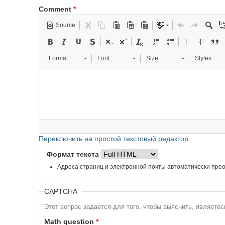
Comment
*
Source
Format
Font
Size
Styles
Переключить на простой текстовый редактор
Формат текста
Адреса страниц и электронной почты автоматически прео
CAPTCHA
Этот вопрос задается для того, чтобы выяснить, являете
Math question
*