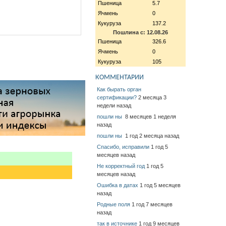
Пшеница
5.7
Ячмень
0
Кукуруза
137.2
Пошлина с: 12.08.26
Пшеница
326.6
Ячмень
0
Кукуруза
105
КОММЕНТАРИИ
Как бырать орган
сертификации?
2 месяца 3
недели назад
пошли ны
8 месяцев 1 неделя
назад
пошли ны
1 год 2 месяца назад
Спасибо, исправили
1 год 5
месяцев назад
Не корректный год
1 год 5
месяцев назад
Ошибка в датах
1 год 5 месяцев
назад
Родные поля
1 год 7 месяцев
назад
так в источнике
1 год 9 месяцев