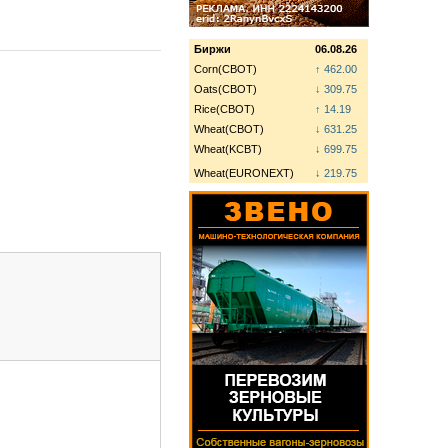
Биржи
06.08.26
Corn(CBOT)
↑ 462.00
Oats(CBOT)
↓ 309.75
Rice(CBOT)
↑ 14.19
Wheat(CBOT)
↓ 631.25
Wheat(KCBT)
↓ 699.75
Wheat(EURONEXT)
↓ 219.75