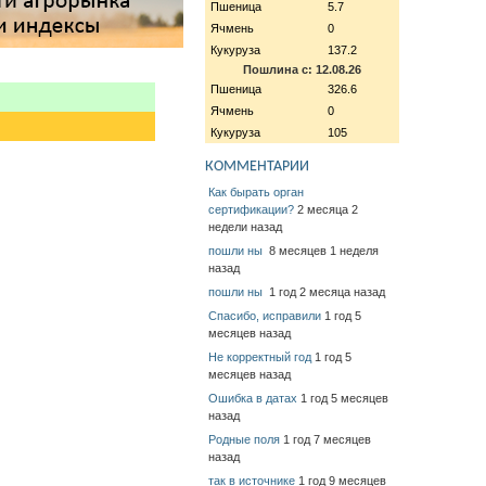
Пшеница
5.7
Ячмень
0
Кукуруза
137.2
Пошлина с: 12.08.26
Пшеница
326.6
Ячмень
0
Кукуруза
105
КОММЕНТАРИИ
Как бырать орган
сертификации?
2 месяца 2
недели назад
пошли ны
8 месяцев 1 неделя
назад
пошли ны
1 год 2 месяца назад
Спасибо, исправили
1 год 5
месяцев назад
Не корректный год
1 год 5
месяцев назад
Ошибка в датах
1 год 5 месяцев
назад
Родные поля
1 год 7 месяцев
назад
так в источнике
1 год 9 месяцев