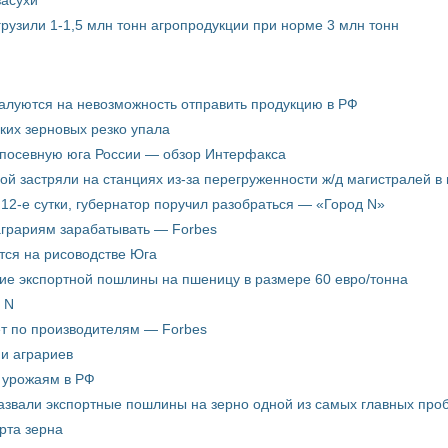
грузили 1-1,5 млн тонн агропродукции при норме 3 млн тонн
жалуются на невозможность отправить продукцию в РФ
ких зерновых резко упала
 посевную юга России — обзор Интерфакса
пой застряли на станциях из-за перегруженности ж/д магистралей в 
12-е сутки, губернатор поручил разобраться — «Город N»
аграриям зарабатывать — Forbes
ится на рисоводстве Юга
ие экспортной пошлины на пшеницу в размере 60 евро/тонна
 N
ёт по производителям — Forbes
ни аграриев
о урожаям в РФ
звали экспортные пошлины на зерно одной из самых главных пробл
рта зерна