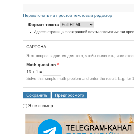
Переключить на простой текстовый редактор
Формат текста
Адреса страниц и электронной почты автоматически прео
CAPTCHA
Этот вопрос задается для того, чтобы выяснить, являете
Math question
*
16 + 1 =
Solve this simple math problem and enter the result. E.g. for 1
Я не спамер
Я спамер