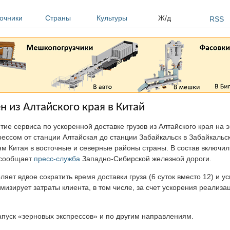
очники
Страны
Культуры
Ж/д
RSS
н из Алтайского края в Китай
е сервиса по ускоренной доставке грузов из Алтайского края на эк
рессом от станции Алтайская до станции Забайкальск в Забайкальс
м Китая в восточные и северные районы страны. В состав включили
, сообщает
пресс-служба
Западно-Сибирской железной дороги.
ет вдвое сократить время доставки груза (6 суток вместо 12) и ус
изирует затраты клиента, в том числе, за счет ускорения реализа
пуск «зерновых экспрессов» и по другим направлениям.