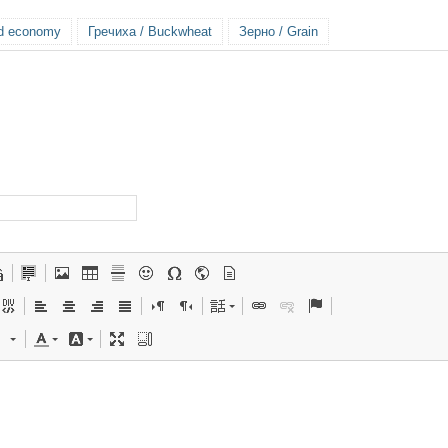
ld economy
Гречиха / Buckwheat
Зерно / Grain