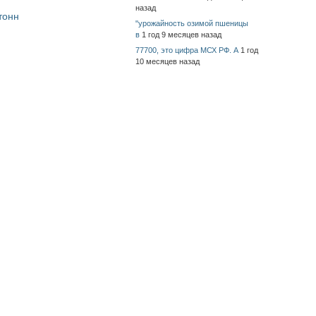
назад
тонн
"урожайность озимой пшеницы
в
1 год 9 месяцев назад
77700, это цифра МСХ РФ. А
1 год
10 месяцев назад