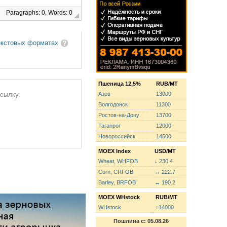
Paragraphs: 0, Words: 0
екстовых форматах
Пшеница 12,5%
RUB/MT
Азов
13000
ссылку.
Волгодонск
11300
Ростов-на-Дону
13700
Таганрог
12000
Новороссийск
14500
MOEX Index
USD/MT
Wheat, WHFOB
↓ 230.4
Corn, CRFOB
↔ 222.7
Barley, BRFOB
↔ 190.2
MOEX WHstock
RUB/MT
WHstock
↑14000
Пошлина с: 05.08.26