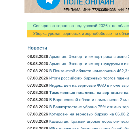
Сев яровых зерновых под урожай 2026 г. по облас
Уборка урожая зерновых и зернобобовых по областя
Новости
08.08.2026
Армения: Экспорт и импорт риса в июне 
08.08.2026
Армения: Экспорт и импорт кукурузы в и
07.08.2026
В Пензенской области намолочено 462,3 т
07.08.2026
Итоги российских биржевых торгов пшениц
07.08.2026
Индекс цен на зерновые ФАО в июле выр
07.08.2026
Таможенные пошлины на зерновые на 1
07.08.2026
В Воронежской области намолочено 2 млн
07.08.2026
В Башкортостане убрано 75% озимых зе
07.08.2026
Котировки на зерновых биржах на 06.08.
07.08.2026
Казахстан: Краткий агрометеорологически
07.08.2026
РФ отправила в Армению через Азербайд