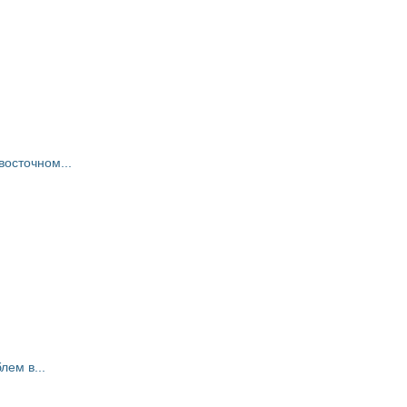
восточном...
ем в...