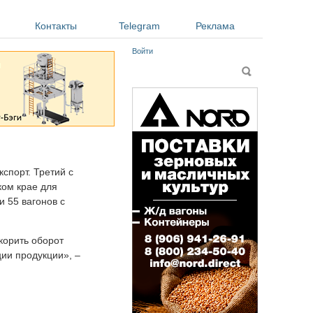
Контакты
Telegram
Реклама
Войти
Форма поиска
Поиск
спорт. Третий с
ком крае для
 55 вагонов с
корить оборот
ции продукции», –