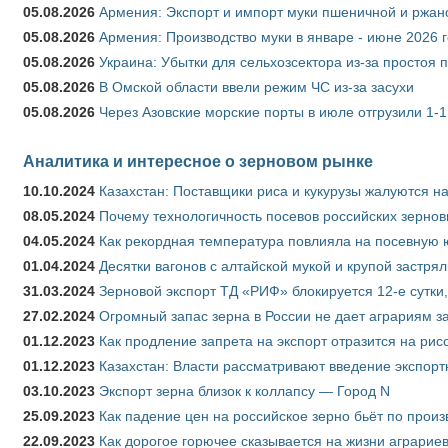
05.08.2026
Армения: Экспорт и импорт муки пшеничной и ржан
05.08.2026
Армения: Производство муки в январе - июне 2026 
05.08.2026
Украина: Убытки для сельхозсектора из-за простоя п
05.08.2026
В Омской области ввели режим ЧС из-за засухи
05.08.2026
Через Азовские морские порты в июле отгрузили 1-1
Аналитика и интересное о зерновом рынке
10.10.2024
Казахстан: Поставщики риса и кукурузы жалуются н
08.05.2024
Почему технологичность посевов российских зернов
04.05.2024
Как рекордная температура повлияла на посевную 
01.04.2024
Десятки вагонов с алтайской мукой и крупой застрял
31.03.2024
Зерновой экспорт ТД «РИФ» блокируется 12-е сутки
27.02.2024
Огромный запас зерна в России не дает аграриям з
01.12.2023
Как продление запрета на экспорт отразится на рис
01.12.2023
Казахстан: Власти рассматривают введение экспор
03.10.2023
Экспорт зерна близок к коллапсу — Город N
25.09.2023
Как падение цен на российское зерно бьёт по прои
22.09.2023
Как дорогое горючее сказывается на жизни аграрие