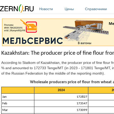
Перейти к основному содержанию
Новости
Цены
Справочники
Kazakhstan: The producer price of fine flour fr
According to Statkom of Kazakhstan, the producer price of fine flour 
% and amounted to 172733 Tenge/MT (in 2023 - 171801 Tenge/MT, in 
of the Russian Federation by the middle of the reporting month).
Wholesale producers price of flour from wheat a
2024
2
Jan
172827
Feb
173547
Mar
173099