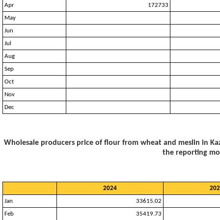
Apr
172733
May
Jun
Jul
Aug
Sep
Oct
Nov
Dec
Wholesale producers price of flour from wheat and meslin in Kaz
the reporting mo
2024
202
Jan
33615.02
Feb
35419.73