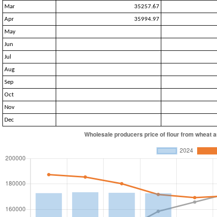
Mar
35257.67
Apr
35994.97
May
Jun
Jul
Aug
Sep
Oct
Nov
Dec