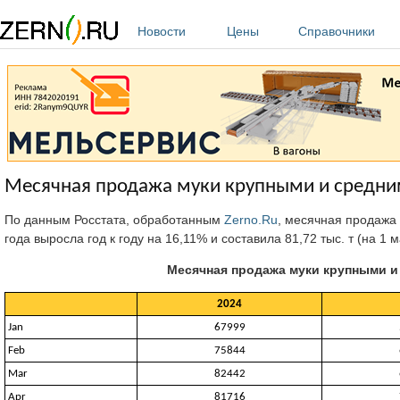
Перейти к основному содержанию
Новости
Цены
Справочники
Месячная продажа муки крупными и средними
По данным Росстата, обработанным
Zerno.Ru
, месячная продажа
года выросла год к году на 16,11% и составила 81,72 тыс. т (на 1 ма
Месячная продажа муки крупными и
2024
Jan
67999
Feb
75844
Mar
82442
Apr
81716