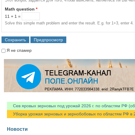
Этот вопрос задается для того, чтобы выяснить, являетесь ли Вы че
Math question
*
11 + 1 =
Solve this simple math problem and enter the result. E.g. for 1+3, enter 4.
Я не спамер
Я спамер
Сев яровых зерновых под урожай 2026 г. по областям РФ (об
Уборка урожая зерновых и зернобобовых по областям РФ в 202
Новости