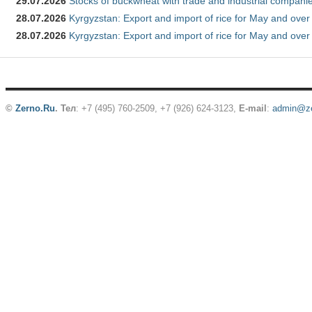
29.07.2026
Stocks of buckwheat with trade and industrial companie
28.07.2026
Kyrgyzstan: Export and import of rice for May and over 
28.07.2026
Kyrgyzstan: Export and import of rice for May and over 
©
Zerno.Ru
.
Тел
: +7 (495) 760-2509,
+7 (926) 624-3123
,
E-mail
:
admin@ze