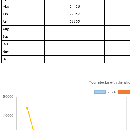
May
24428
Jun
27067
Jul
26605
Aug
Sep
Oct
Nov
Dec