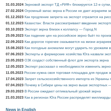
31.03.2024
Зерновой экспорт ТД «РИФ» блокируется 12-е сутки
27.02.2024
Огромный запас зерна в России не дает аграриям з
01.12.2023
Как продление запрета на экспорт отразится на рис
01.12.2023
Казахстан: Власти рассматривают введение экспор
03.10.2023
Экспорт зерна близок к коллапсу — Город N
25.09.2023
Как падение цен на российское зерно бьёт по прои
22.09.2023
Как дорогое горючее сказывается на жизни аграрие
15.08.2023
Как погодные аномалии могут ударить по урожаям 
07.06.2023
Эксперты и фермерские хозяйства Юга назвали эксп
23.05.2023
ОЗК создаст собственный флот для экспорта зерна
12.05.2023
Эксперт рассказал о необходимости изменить зерн
11.05.2023
России нужна своя торговая площадка для продаж 
17.04.2023
Запрет сельскохозяйственного импорта из Украины п
07.04.2023
Почему в Сибири цены на зерно выше экспортных 
29.03.2023
В России ожидают оптимальный урожай зерна
21.03.2023
Как в регионах Юга России распределят миллиарды
News in English