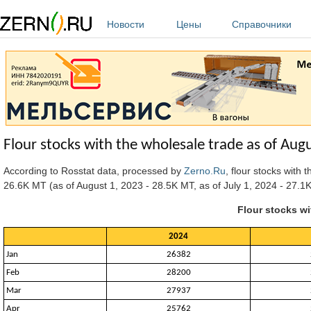
Перейти к основному содержанию
Новости
Цены
Справочники
Flour stocks with the wholesale trade as of Aug
According to Rosstat data, processed by
Zerno.Ru
, flour stocks wit
26.6K MT (as of August 1, 2023 - 28.5K MT, as of July 1, 2024 - 27.1
Flour stocks wi
2024
Jan
26382
Feb
28200
Mar
27937
Apr
25762