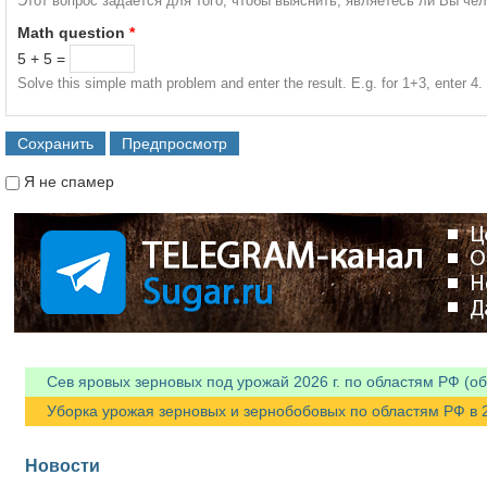
Этот вопрос задается для того, чтобы выяснить, являетесь ли Вы че
Math question
*
5 + 5 =
Solve this simple math problem and enter the result. E.g. for 1+3, enter 4.
Я не спамер
Я спамер
Сев яровых зерновых под урожай 2026 г. по областям РФ (об
Уборка урожая зерновых и зернобобовых по областям РФ в 202
Новости