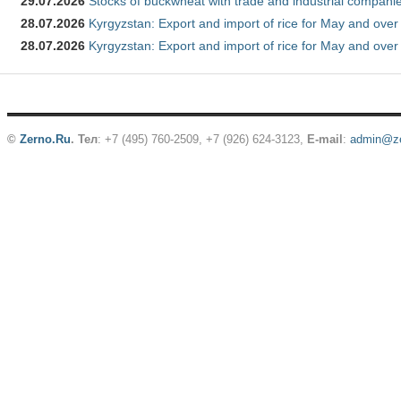
29.07.2026
Stocks of buckwheat with trade and industrial companie
28.07.2026
Kyrgyzstan: Export and import of rice for May and over 
28.07.2026
Kyrgyzstan: Export and import of rice for May and over 
©
Zerno.Ru
.
Тел
: +7 (495) 760-2509,
+7 (926) 624-3123
,
E-mail
:
admin@ze