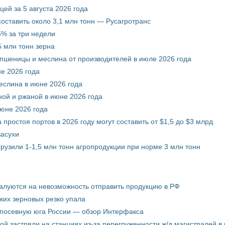
ей за 5 августа 2026 года
составить около 3,1 млн тонн — Русагротранс
% за три недели
 млн тонн зерна
 пшеницы и меслина от производителей в июле 2026 года
е 2026 года
еслина в июне 2026 года
ой и ржаной в июне 2026 года
июне 2026 года
 простоя портов в 2026 году могут составить от $1,5 до $3 млрд
засухи
грузили 1-1,5 млн тонн агропродукции при норме 3 млн тонн
жалуются на невозможность отправить продукцию в РФ
ких зерновых резко упала
 посевную юга России — обзор Интерфакса
пой застряли на станциях из-за перегруженности ж/д магистралей в 