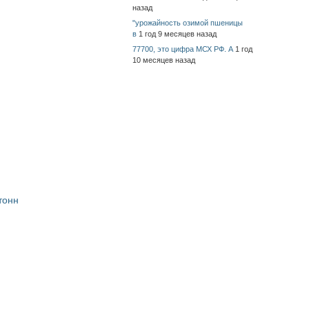
назад
"урожайность озимой пшеницы
в
1 год 9 месяцев назад
77700, это цифра МСХ РФ. А
1 год
10 месяцев назад
тонн