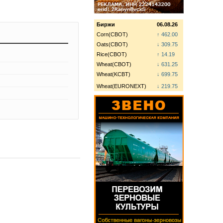
Биржи
06.08.26
Corn(CBOT)
↑ 462.00
Oats(CBOT)
↓ 309.75
Rice(CBOT)
↑ 14.19
Wheat(CBOT)
↓ 631.25
Wheat(KCBT)
↓ 699.75
Wheat(EURONEXT)
↓ 219.75