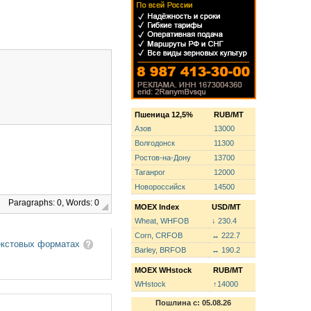
Пшеница 12,5%
RUB/MT
Азов
13000
Волгодонск
11300
Ростов-на-Дону
13700
Таганрог
12000
Новороссийск
14500
Paragraphs: 0, Words: 0
MOEX Index
USD/MT
Wheat, WHFOB
↓ 230.4
Corn, CRFOB
↔ 222.7
екстовых форматах
Barley, BRFOB
↔ 190.2
MOEX WHstock
RUB/MT
WHstock
↑14000
Пошлина с: 05.08.26