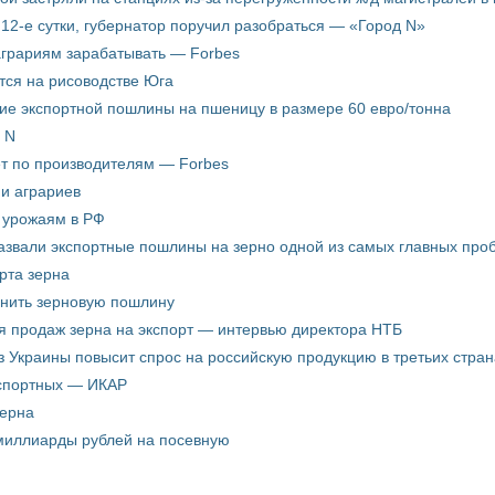
12-е сутки, губернатор поручил разобраться — «Город N»
аграриям зарабатывать — Forbes
ится на рисоводстве Юга
ие экспортной пошлины на пшеницу в размере 60 евро/тонна
 N
ёт по производителям — Forbes
ни аграриев
о урожаям в РФ
звали экспортные пошлины на зерно одной из самых главных пробл
рта зерна
енить зерновую пошлину
я продаж зерна на экспорт — интервью директора НТБ
з Украины повысит спрос на российскую продукцию в третьих стран
кспортных — ИКАР
зерна
 миллиарды рублей на посевную