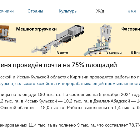
очники
Страны
Культуры
Ж/д
RSS
меня проведён почти на 75% площадей
асской и Иссык-Кульской областях Киргизии проводятся работы по 
сурсов, сельского хозяйства и перерабатывающей промышленност
ицы на площади 190 тыс. га. По состоянию на 5 декабря 2024 года
2 тыс. га, в Иссык-Кульской — 10,2 тыс. га, в Джалал-Абадской — 14
и в Ошской области — 18,0 тыс. га. Работы выполнены на 1,4 тыс. га
нированных 11,4 тыс. га выполнено 9 тыс. га, что составляет 78,7%.