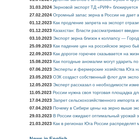
31.03.2024
Зерновой экспорт ТД «РИФ» блокируется 
27.02.2024
Огромный запас зерна в России не дает 
01.12.2023
Как продление запрета на экспорт отраз
01.12.2023
Казахстан: Власти рассматривают введен
03.10.2023
Экспорт зерна близок к коллапсу — Город
25.09.2023
Как падение цен на российское зерно бь
22.09.2023
Как дорогое горючее сказывается на жиз
15.08.2023
Как погодные аномалии могут ударить п
07.06.2023
Эксперты и фермерские хозяйства Юга на
23.05.2023
ОЗК создаст собственный флот для экспо
12.05.2023
Эксперт рассказал о необходимости изм
11.05.2023
России нужна своя торговая площадка дл
17.04.2023
Запрет сельскохозяйственного импорта и
07.04.2023
Почему в Сибири цены на зерно выше э
29.03.2023
В России ожидают оптимальный урожай 
21.03.2023
Как в регионах Юга России распределят
News in English