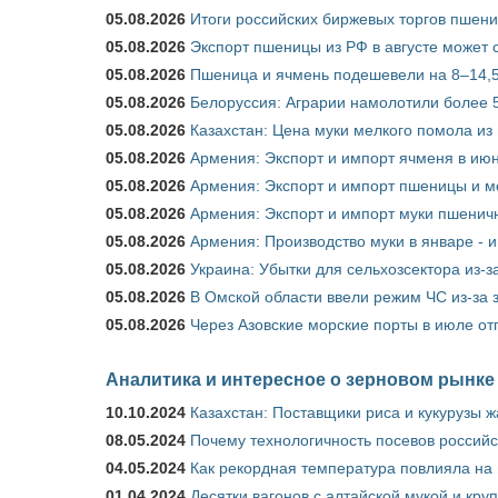
05.08.2026
Итоги российских биржевых торгов пшениц
05.08.2026
Экспорт пшеницы из РФ в августе может 
05.08.2026
Пшеница и ячмень подешевели на 8–14,5
05.08.2026
Белоруссия: Аграрии намолотили более 5
05.08.2026
Казахстан: Цена муки мелкого помола из
05.08.2026
Армения: Экспорт и импорт ячменя в июн
05.08.2026
Армения: Экспорт и импорт пшеницы и м
05.08.2026
Армения: Экспорт и импорт муки пшеничн
05.08.2026
Армения: Производство муки в январе - 
05.08.2026
Украина: Убытки для сельхозсектора из-за
05.08.2026
В Омской области ввели режим ЧС из-за 
05.08.2026
Через Азовские морские порты в июле от
Аналитика и интересное о зерновом рынке
10.10.2024
Казахстан: Поставщики риса и кукурузы 
08.05.2024
Почему технологичность посевов российс
04.05.2024
Как рекордная температура повлияла на
01.04.2024
Десятки вагонов с алтайской мукой и кру