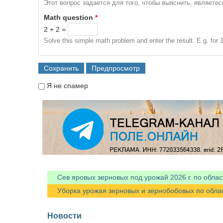
Этот вопрос задается для того, чтобы выяснить, являете
Math question
*
2 + 2 =
Solve this simple math problem and enter the result. E.g. for 1
Я не спамер
Я спамер
Сев яровых зерновых под урожай 2026 г. по облас
Уборка урожая зерновых и зернобобовых по областя
Новости