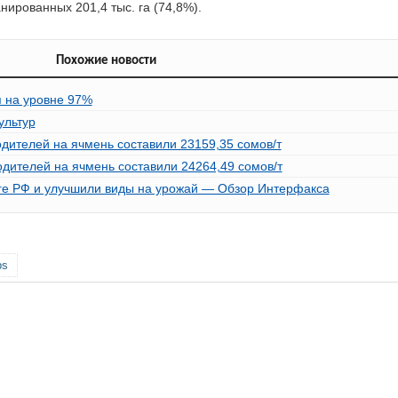
нированных 201,4 тыс. га (74,8%).
Похожие новости
я на уровне 97%
ультур
одителей на ячмень составили 23159,35 сомов/т
одителей на ячмень составили 24264,49 сомов/т
ге РФ и улучшили виды на урожай — Обзор Интерфакса
ps