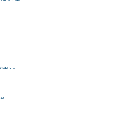
ем в...
ах —...