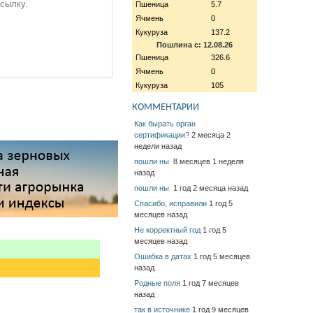
ссылку.
Пшеница
5.7
Ячмень
0
Кукуруза
137.2
Пошлина с: 12.08.26
Пшеница
326.6
Ячмень
0
Кукуруза
105
КОММЕНТАРИИ
Как бырать орган
сертификации?
2 месяца 2
недели назад
пошли ны
8 месяцев 1 неделя
назад
пошли ны
1 год 2 месяца назад
Спасибо, исправили
1 год 5
месяцев назад
Не корректный год
1 год 5
месяцев назад
Ошибка в датах
1 год 5 месяцев
назад
Родные поля
1 год 7 месяцев
назад
так в источнике
1 год 9 месяцев