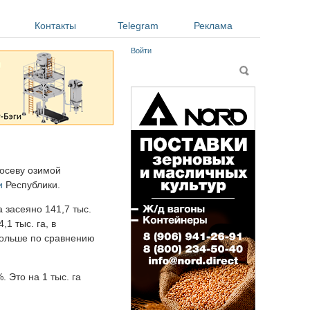
Контакты
Telegram
Реклама
Войти
Форма поиска
Поиск
посеву озимой
и
Республики.
 засеяно 141,7 тыс.
,1 тыс. га, в
 больше по сравнению
 Это на 1 тыс. га