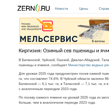
Перейти к основному содержанию
Новости
Цены
Справ
Киргизия: Озимый сев пшеницы и яч
В Баткенской, Чуйской, Ошской, Джалал-Абадской, Тал
пшеницы и ячменя, сообщает
Министерство водных ре
Для урожая 2025 года предусмотрен посев озимой пшен
га, что составляет 74,6%. В Чуйской области засеяно 86,
Баткенской — 6,1 тыс. га, в Таласской — 7,1 тыс. га, 
с аналогичным периодом 2023 года.
По посеву озимого ячменя на урожай 2025 года из запла
больше, чем в аналогичном периоде 2023 года.