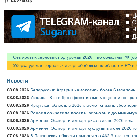
Я не спамер
Я спамер
Сев яровых зерновых под урожай 2026 г. по областям РФ (об
Уборка урожая зерновых и зернобобовых по областям РФ в 202
Новости
08.08.2026
Белоруссия: Аграрии намолотили более 6 млн тонн
08.08.2026
Украина: В октябре эффективные мощности по хран
08.08.2026
Иркутская область в 2026 г. может снизить сбор зер
08.08.2026
Россия сократила посевы зерновых до минимум
08.08.2026
Армения: Экспорт и импорт риса в июне 2026 года
08.08.2026
Армения: Экспорт и импорт кукурузы в июне 2026 г
07.08.2026
В Пензенской области намолочено 462,3 тыс. тонн 