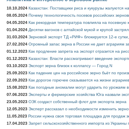
10.10.2024
Казахстан: Поставщики риса и кукурузы жалуются н
08.05.2024
Почему технологичность посевов российских зернов
04.05.2024
Как рекордная температура повлияла на посевную 
01.04.2024
Десятки вагонов с алтайской мукой и крупой застрял
31.03.2024
Зерновой экспорт ТД «РИФ» блокируется 12-е сутки
27.02.2024
Огромный запас зерна в России не дает аграриям з
01.12.2023
Как продление запрета на экспорт отразится на рис
01.12.2023
Казахстан: Власти рассматривают введение экспор
03.10.2023
Экспорт зерна близок к коллапсу — Город N
25.09.2023
Как падение цен на российское зерно бьёт по прои
22.09.2023
Как дорогое горючее сказывается на жизни аграрие
15.08.2023
Как погодные аномалии могут ударить по урожаям 
07.06.2023
Эксперты и фермерские хозяйства Юга назвали эксп
23.05.2023
ОЗК создаст собственный флот для экспорта зерна
12.05.2023
Эксперт рассказал о необходимости изменить зерн
11.05.2023
России нужна своя торговая площадка для продаж 
17.04.2023
Запрет сельскохозяйственного импорта из Украины п