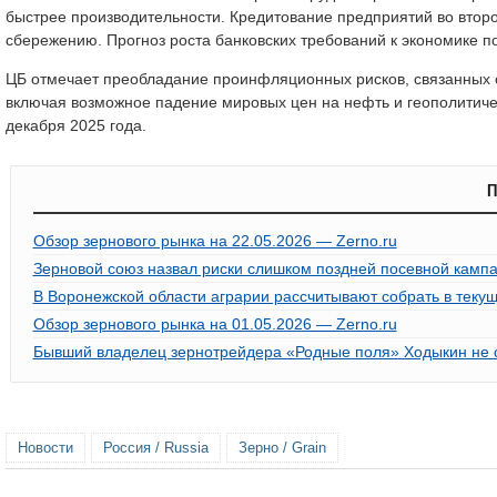
быстрее производительности. Кредитование предприятий во второ
сбережению. Прогноз роста банковских требований к экономике п
ЦБ отмечает преобладание проинфляционных рисков, связанны
включая возможное падение мировых цен на нефть и геополитиче
декабря 2025 года.
П
Обзор зернового рынка на 22.05.2026 — Zerno.ru
Зерновой союз назвал риски слишком поздней посевной кампан
В Воронежской области аграрии рассчитывают собрать в текущ
Обзор зернового рынка на 01.05.2026 — Zerno.ru
Бывший владелец зернотрейдера «Родные поля» Ходыкин не см
Новости
Россия / Russia
Зерно / Grain