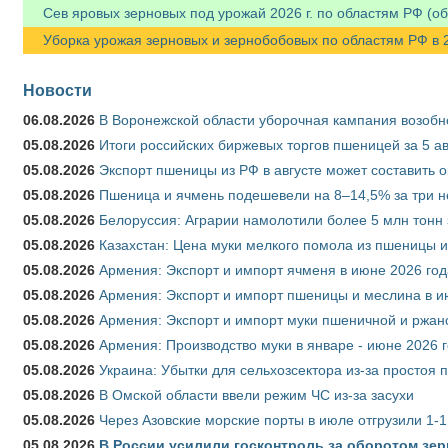
Сев яровых зерновых под урожай 2026 г. по областям РФ (об
Уборка урожая зерновых и зернобобовых по областям РФ в 202
Новости
06.08.2026
В Воронежской области уборочная кампания возобн
05.08.2026
Итоги российских биржевых торгов пшеницей за 5 ав
05.08.2026
Экспорт пшеницы из РФ в августе может составить 
05.08.2026
Пшеница и ячмень подешевели на 8–14,5% за три 
05.08.2026
Белоруссия: Аграрии намолотили более 5 млн тонн
05.08.2026
Казахстан: Цена муки мелкого помола из пшеницы и
05.08.2026
Армения: Экспорт и импорт ячменя в июне 2026 год
05.08.2026
Армения: Экспорт и импорт пшеницы и меслина в и
05.08.2026
Армения: Экспорт и импорт муки пшеничной и ржан
05.08.2026
Армения: Производство муки в январе - июне 2026 
05.08.2026
Украина: Убытки для сельхозсектора из-за простоя п
05.08.2026
В Омской области ввели режим ЧС из-за засухи
05.08.2026
Через Азовские морские порты в июле отгрузили 1-1
05.08.2026
В России усилили госконтроль за оборотом зер