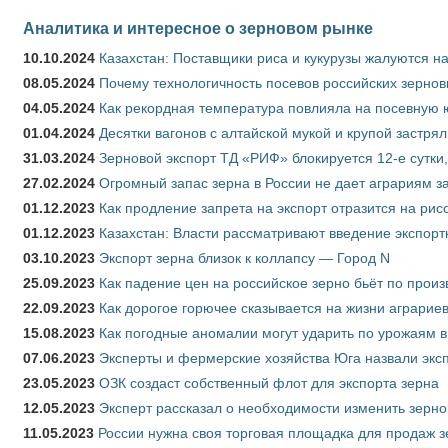
Аналитика и интересное о зерновом рынке
10.10.2024
Казахстан: Поставщики риса и кукурузы жалуются н
08.05.2024
Почему технологичность посевов российских зернов
04.05.2024
Как рекордная температура повлияла на посевную 
01.04.2024
Десятки вагонов с алтайской мукой и крупой застрял
31.03.2024
Зерновой экспорт ТД «РИФ» блокируется 12-е сутки
27.02.2024
Огромный запас зерна в России не дает аграриям з
01.12.2023
Как продление запрета на экспорт отразится на рис
01.12.2023
Казахстан: Власти рассматривают введение экспор
03.10.2023
Экспорт зерна близок к коллапсу — Город N
25.09.2023
Как падение цен на российское зерно бьёт по прои
22.09.2023
Как дорогое горючее сказывается на жизни аграрие
15.08.2023
Как погодные аномалии могут ударить по урожаям 
07.06.2023
Эксперты и фермерские хозяйства Юга назвали эксп
23.05.2023
ОЗК создаст собственный флот для экспорта зерна
12.05.2023
Эксперт рассказал о необходимости изменить зерн
11.05.2023
России нужна своя торговая площадка для продаж 