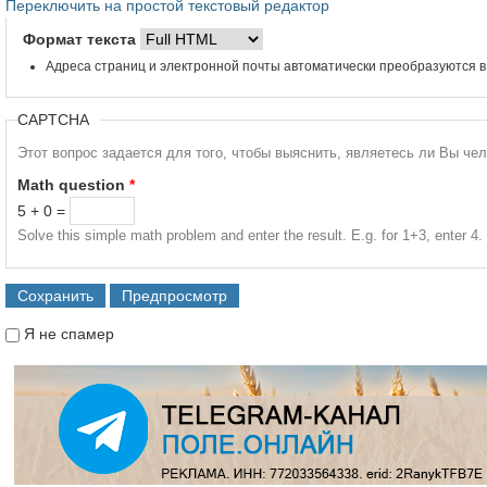
Переключить на простой текстовый редактор
Формат текста
Адреса страниц и электронной почты автоматически преобразуются в
CAPTCHA
Этот вопрос задается для того, чтобы выяснить, являетесь ли Вы че
Math question
*
5 + 0 =
Solve this simple math problem and enter the result. E.g. for 1+3, enter 4.
Я не спамер
Я спамер