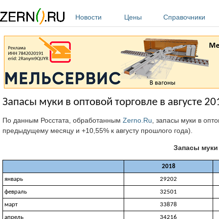
Перейти к основному содержанию
Новости
Цены
Справочники
Запасы муки в оптовой торговле в августе 20
По данным Росстата, обработанным
Zerno.Ru
, запасы муки в опто
предыдущему месяцу и +10,55% к августу прошлого года).
Запасы муки 
2018
январь
29202
февраль
32501
март
33878
апрель
34216