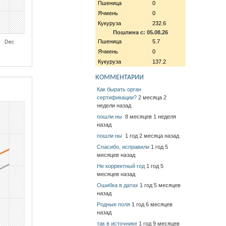
Пшеница
0
Ячмень
0
Кукуруза
232.6
Пошлина с: 05.08.26
Пшеница
5.7
Ячмень
0
Кукуруза
137.2
КОММЕНТАРИИ
Как бырать орган
сертификации?
2 месяца 2
недели назад
пошли ны
8 месяцев 1 неделя
назад
пошли ны
1 год 2 месяца назад
Спасибо, исправили
1 год 5
месяцев назад
Не корректный год
1 год 5
месяцев назад
Ошибка в датах
1 год 5 месяцев
назад
Родные поля
1 год 6 месяцев
назад
так в источнике
1 год 9 месяцев