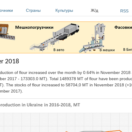
очники
Страны
Культуры
Ж/д
RSS
er 2018
oduction of flour increased over the month by 0.64% in November 201
ber 2017 - 173303.0 MT). Total 1489378 MT of flour have been produc
 The stocks of flour increased to 58704,0 MT in November 2018 (+1
mber 2017).