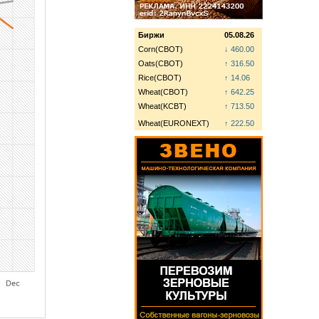
Биржи
05.08.26
Corn(CBOT)
↓ 460.00
Oats(CBOT)
↑ 316.50
Rice(CBOT)
↑ 14.06
Wheat(CBOT)
↑ 642.25
Wheat(KCBT)
↑ 713.50
Wheat(EURONEXT)
↑ 222.50