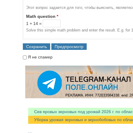
Этот вопрос задается для того, чтобы выяснить, являете
Math question
*
1 + 14 =
Solve this simple math problem and enter the result. E.g. for 1
Я не спамер
Я спамер
Сев яровых зерновых под урожай 2026 г. по облас
Уборка урожая зерновых и зернобобовых по областя