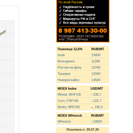
Пшеница 12,5%
RUB/MT
Азов
13000
Волгодонск
11300
Ростов-на-Дону
13700
Таганрог
12000
Новороссийск
14500
MOEX Index
USD/MT
Wheat, WHFOB
↑ 230.7
Corn, CRFOB
↓ 222.7
Barley, BRFOB
↔ 190.2
MOEX WHstock
RUB/MT
WHstock
↓13820
Пошлина с: 29.07.26