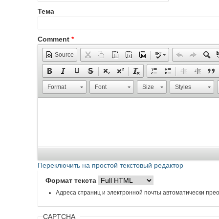
Тема
Comment
*
Source
Format
Font
Size
Styles
Переключить на простой текстовый редактор
Формат текста
Адреса страниц и электронной почты автоматически прео
CAPTCHA