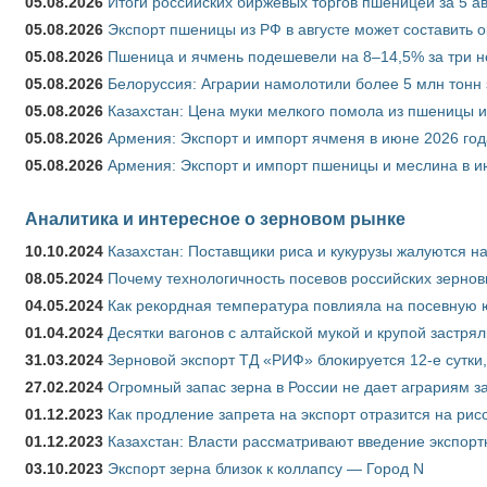
05.08.2026
Итоги российских биржевых торгов пшеницей за 5 ав
05.08.2026
Экспорт пшеницы из РФ в августе может составить 
05.08.2026
Пшеница и ячмень подешевели на 8–14,5% за три 
05.08.2026
Белоруссия: Аграрии намолотили более 5 млн тонн
05.08.2026
Казахстан: Цена муки мелкого помола из пшеницы и
05.08.2026
Армения: Экспорт и импорт ячменя в июне 2026 год
05.08.2026
Армения: Экспорт и импорт пшеницы и меслина в и
Аналитика и интересное о зерновом рынке
10.10.2024
Казахстан: Поставщики риса и кукурузы жалуются н
08.05.2024
Почему технологичность посевов российских зернов
04.05.2024
Как рекордная температура повлияла на посевную 
01.04.2024
Десятки вагонов с алтайской мукой и крупой застрял
31.03.2024
Зерновой экспорт ТД «РИФ» блокируется 12-е сутки
27.02.2024
Огромный запас зерна в России не дает аграриям з
01.12.2023
Как продление запрета на экспорт отразится на рис
01.12.2023
Казахстан: Власти рассматривают введение экспор
03.10.2023
Экспорт зерна близок к коллапсу — Город N