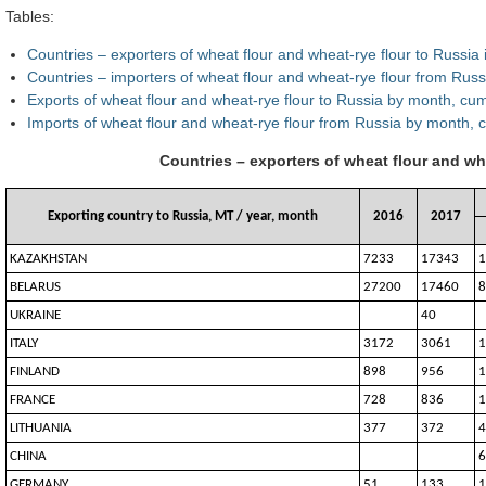
Tables:
Countries – exporters of wheat flour and wheat-rye flour to Russi
Countries – importers of wheat flour and wheat-rye flour from Ru
Exports of wheat flour and wheat-rye flour to Russia by month, cum
Imports of wheat flour and wheat-rye flour from Russia by month, c
Countries – exporters of wheat flour and wh
Exporting country to Russia, MT / year, month
2016
2017
KAZAKHSTAN
7233
17343
1
BELARUS
27200
17460
8
UKRAINE
40
ITALY
3172
3061
1
FINLAND
898
956
1
FRANCE
728
836
1
LITHUANIA
377
372
4
CHINA
6
GERMANY
51
133
1