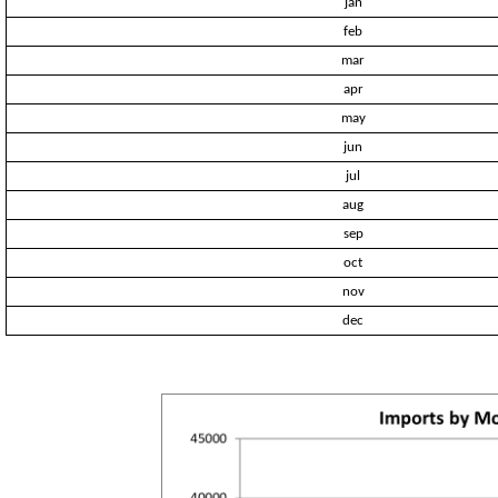
jan
feb
mar
apr
may
jun
jul
aug
sep
oct
nov
dec