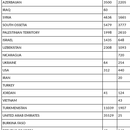
AZERBAIJAN
3500
2205
IRAQ
60
SYRIA
4636
1665
SOUTH OSSETIA
5479
3777
PALESTINIAN TERRITORY
1998
2610
ISRAEL
1435
648
UZBEKISTAN
2308
1093
NICARAGUA
720
UKRAINE
64
254
USA
312
440
IRAN
20
TURKEY
JORDAN
41
124
VIETNAM
43
TURKMENISTAN
11039
1907
UNITED ARAB EMIRATES
35529
25
BURKINA FASO