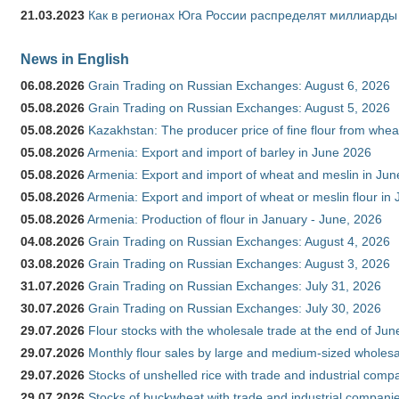
21.03.2023
Как в регионах Юга России распределят миллиарды
News in English
06.08.2026
Grain Trading on Russian Exchanges: August 6, 2026
05.08.2026
Grain Trading on Russian Exchanges: August 5, 2026
05.08.2026
Kazakhstan: The producer price of fine flour from whe
05.08.2026
Armenia: Export and import of barley in June 2026
05.08.2026
Armenia: Export and import of wheat and meslin in Ju
05.08.2026
Armenia: Export and import of wheat or meslin flour in
05.08.2026
Armenia: Production of flour in January - June, 2026
04.08.2026
Grain Trading on Russian Exchanges: August 4, 2026
03.08.2026
Grain Trading on Russian Exchanges: August 3, 2026
31.07.2026
Grain Trading on Russian Exchanges: July 31, 2026
30.07.2026
Grain Trading on Russian Exchanges: July 30, 2026
29.07.2026
Flour stocks with the wholesale trade at the end of Ju
29.07.2026
Monthly flour sales by large and medium-sized wholesa
29.07.2026
Stocks of unshelled rice with trade and industrial comp
29.07.2026
Stocks of buckwheat with trade and industrial companie