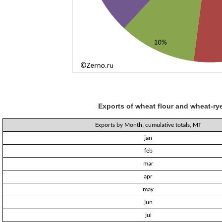
Exports of wheat flour and wheat-rye
Exports by Month, cumulative totals, MT
jan
feb
mar
apr
may
jun
jul