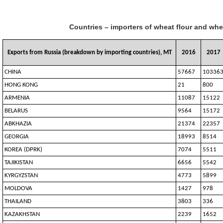
Countries – importers of wheat flour and whe
Exports from Russia (breakdown by importing countries), MT
2016
2017
CHINA
57667
10336
HONG KONG
21
800
ARMENIA
11087
15122
BELARUS
9564
15172
ABKHAZIA
21374
22357
GEORGIA
18993
8514
KOREA (DPRK)
7074
5511
TAJIKISTAN
6656
5542
KYRGYZSTAN
4773
5899
MOLDOVA
1427
978
THAILAND
3803
336
KAZAKHSTAN
2239
1652