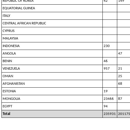
REPUBLIC OF KOREA
42
149
EQUATORIAL GUINEA
ITALY
CENTRAL AFRICAN REPUBLIC
CYPRUS
MALAYSIA
INDONESIA
230
ANGOLA
47
BENIN
46
VENEZUELA
957
21
OMAN
25
AFGHANISTAN
68
ESTONIA
19
MONGOLIA
23466
87
EGYPT
94
Total
235931
20117