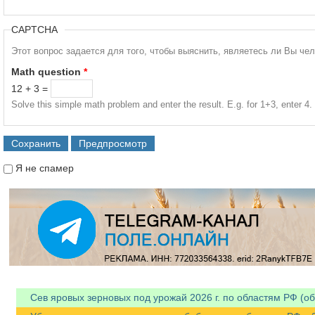
CAPTCHA
Этот вопрос задается для того, чтобы выяснить, являетесь ли Вы че
Math question
*
12 + 3 =
Solve this simple math problem and enter the result. E.g. for 1+3, enter 4.
Я не спамер
Я спамер
Сев яровых зерновых под урожай 2026 г. по областям РФ (об