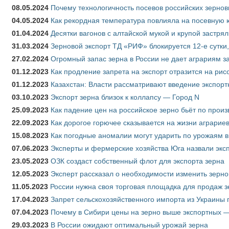
08.05.2024
Почему технологичность посевов российских зернов
04.05.2024
Как рекордная температура повлияла на посевную 
01.04.2024
Десятки вагонов с алтайской мукой и крупой застрял
31.03.2024
Зерновой экспорт ТД «РИФ» блокируется 12-е сутки
27.02.2024
Огромный запас зерна в России не дает аграриям з
01.12.2023
Как продление запрета на экспорт отразится на рис
01.12.2023
Казахстан: Власти рассматривают введение экспор
03.10.2023
Экспорт зерна близок к коллапсу — Город N
25.09.2023
Как падение цен на российское зерно бьёт по прои
22.09.2023
Как дорогое горючее сказывается на жизни аграрие
15.08.2023
Как погодные аномалии могут ударить по урожаям 
07.06.2023
Эксперты и фермерские хозяйства Юга назвали эксп
23.05.2023
ОЗК создаст собственный флот для экспорта зерна
12.05.2023
Эксперт рассказал о необходимости изменить зерн
11.05.2023
России нужна своя торговая площадка для продаж 
17.04.2023
Запрет сельскохозяйственного импорта из Украины п
07.04.2023
Почему в Сибири цены на зерно выше экспортных 
29.03.2023
В России ожидают оптимальный урожай зерна