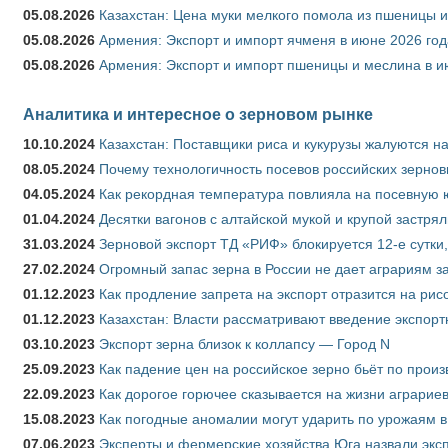
05.08.2026
Казахстан: Цена муки мелкого помола из пшеницы и
05.08.2026
Армения: Экспорт и импорт ячменя в июне 2026 год
05.08.2026
Армения: Экспорт и импорт пшеницы и меслина в и
Аналитика и интересное о зерновом рынке
10.10.2024
Казахстан: Поставщики риса и кукурузы жалуются н
08.05.2024
Почему технологичность посевов российских зернов
04.05.2024
Как рекордная температура повлияла на посевную 
01.04.2024
Десятки вагонов с алтайской мукой и крупой застрял
31.03.2024
Зерновой экспорт ТД «РИФ» блокируется 12-е сутки
27.02.2024
Огромный запас зерна в России не дает аграриям з
01.12.2023
Как продление запрета на экспорт отразится на рис
01.12.2023
Казахстан: Власти рассматривают введение экспор
03.10.2023
Экспорт зерна близок к коллапсу — Город N
25.09.2023
Как падение цен на российское зерно бьёт по прои
22.09.2023
Как дорогое горючее сказывается на жизни аграрие
15.08.2023
Как погодные аномалии могут ударить по урожаям 
07.06.2023
Эксперты и фермерские хозяйства Юга назвали эксп