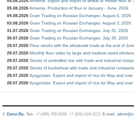
05.08.2026
Armenia: Export and import of wheat or meslin flour in
05.08.2026
Armenia: Production of flour in January - June, 2026
04.08.2026
Grain Trading on Russian Exchanges: August 4, 2026
03.08.2026
Grain Trading on Russian Exchanges: August 3, 2026
31.07.2026
Grain Trading on Russian Exchanges: July 31, 2026
30.07.2026
Grain Trading on Russian Exchanges: July 30, 2026
29.07.2026
Flour stocks with the wholesale trade at the end of Ju
29.07.2026
Monthly flour sales by large and medium-sized wholesa
29.07.2026
Stocks of unshelled rice with trade and industrial comp
29.07.2026
Stocks of buckwheat with trade and industrial companie
28.07.2026
Kyrgyzstan: Export and import of rice for May and over 
28.07.2026
Kyrgyzstan: Export and import of rice for May and over 
©
Zerno.Ru
.
Тел
: +7 (495) 760-2509,
+7 (926) 624-3123
,
E-mail
:
admin@ze