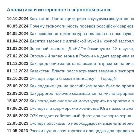
Аналитика и интересное о зерновом рынке
10.10.2024
Казахстан: Поставщики риса и кукурузы жалуются н
08.05.2024
Почему технологичность посевов российских зернов
04.05.2024
Как рекордная температура повлияла на посевную 
01.04.2024
Десятки вагонов с алтайской мукой и крупой застрял
31.03.2024
Зерновой экспорт ТД «РИФ» блокируется 12-е сутки
27.02.2024
Огромный запас зерна в России не дает аграриям з
01.12.2023
Как продление запрета на экспорт отразится на рис
01.12.2023
Казахстан: Власти рассматривают введение экспор
03.10.2023
Экспорт зерна близок к коллапсу — Город N
25.09.2023
Как падение цен на российское зерно бьёт по прои
22.09.2023
Как дорогое горючее сказывается на жизни аграрие
15.08.2023
Как погодные аномалии могут ударить по урожаям 
07.06.2023
Эксперты и фермерские хозяйства Юга назвали эксп
23.05.2023
ОЗК создаст собственный флот для экспорта зерна
12.05.2023
Эксперт рассказал о необходимости изменить зерн
11.05.2023
России нужна своя торговая площадка для продаж 