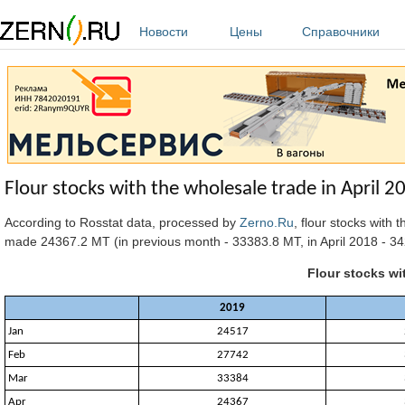
Перейти к основному содержанию
Новости
Цены
Справочники
Flour stocks with the wholesale trade in April 2
According to Rosstat data, processed by
Zerno.Ru
, flour stocks with
made 24367.2 MT (in previous month - 33383.8 MT, in April 2018 - 3
Flour stocks wi
2019
Jan
24517
Feb
27742
Mar
33384
Apr
24367