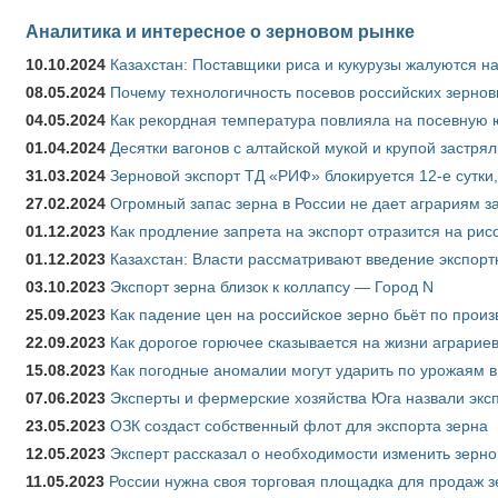
Аналитика и интересное о зерновом рынке
10.10.2024
Казахстан: Поставщики риса и кукурузы жалуются н
08.05.2024
Почему технологичность посевов российских зернов
04.05.2024
Как рекордная температура повлияла на посевную 
01.04.2024
Десятки вагонов с алтайской мукой и крупой застрял
31.03.2024
Зерновой экспорт ТД «РИФ» блокируется 12-е сутки
27.02.2024
Огромный запас зерна в России не дает аграриям з
01.12.2023
Как продление запрета на экспорт отразится на рис
01.12.2023
Казахстан: Власти рассматривают введение экспор
03.10.2023
Экспорт зерна близок к коллапсу — Город N
25.09.2023
Как падение цен на российское зерно бьёт по прои
22.09.2023
Как дорогое горючее сказывается на жизни аграрие
15.08.2023
Как погодные аномалии могут ударить по урожаям 
07.06.2023
Эксперты и фермерские хозяйства Юга назвали эксп
23.05.2023
ОЗК создаст собственный флот для экспорта зерна
12.05.2023
Эксперт рассказал о необходимости изменить зерн
11.05.2023
России нужна своя торговая площадка для продаж 