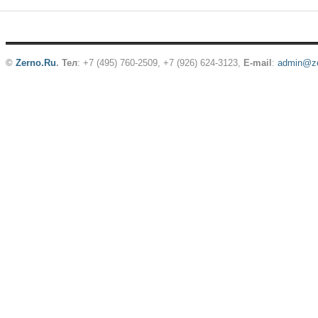
©
Zerno.Ru
.
Тел
: +7 (495) 760-2509,
+7 (926) 624-3123
,
E-mail
:
admin@ze