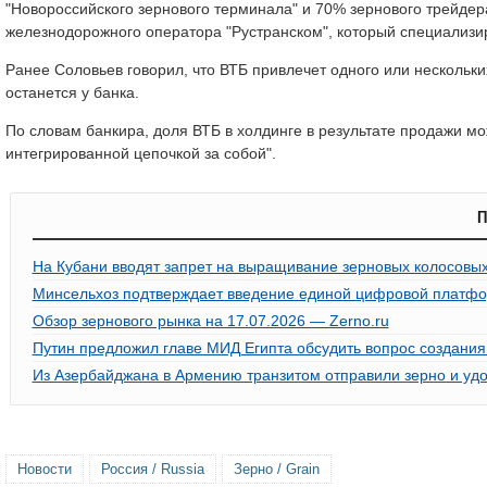
"Новороссийского зернового терминала" и 70% зернового трейдер
железнодорожного оператора "Рустранском", который специализир
Ранее Соловьев говорил, что ВТБ привлечет одного или нескольки
останется у банка.
По словам банкира, доля ВТБ в холдинге в результате продажи мо
интегрированной цепочкой за собой".
П
На Кубани вводят запрет на выращивание зерновых колосовых
Минсельхоз подтверждает введение единой цифровой платфор
Обзор зернового рынка на 17.07.2026 — Zerno.ru
Путин предложил главе МИД Египта обсудить вопрос создания
Из Азербайджана в Армению транзитом отправили зерно и уд
Новости
Россия / Russia
Зерно / Grain