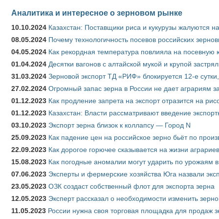
Аналитика и интересное о зерновом рынке
10.10.2024
Казахстан: Поставщики риса и кукурузы жалуются н
08.05.2024
Почему технологичность посевов российских зернов
04.05.2024
Как рекордная температура повлияла на посевную 
01.04.2024
Десятки вагонов с алтайской мукой и крупой застрял
31.03.2024
Зерновой экспорт ТД «РИФ» блокируется 12-е сутки
27.02.2024
Огромный запас зерна в России не дает аграриям з
01.12.2023
Как продление запрета на экспорт отразится на рис
01.12.2023
Казахстан: Власти рассматривают введение экспор
03.10.2023
Экспорт зерна близок к коллапсу — Город N
25.09.2023
Как падение цен на российское зерно бьёт по прои
22.09.2023
Как дорогое горючее сказывается на жизни аграрие
15.08.2023
Как погодные аномалии могут ударить по урожаям 
07.06.2023
Эксперты и фермерские хозяйства Юга назвали эксп
23.05.2023
ОЗК создаст собственный флот для экспорта зерна
12.05.2023
Эксперт рассказал о необходимости изменить зерн
11.05.2023
России нужна своя торговая площадка для продаж 