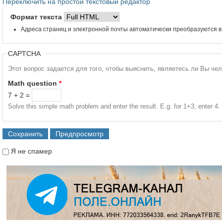
Переключить на простой текстовый редактор
Формат текста
Адреса страниц и электронной почты автоматически преобразуются в
CAPTCHA
Этот вопрос задается для того, чтобы выяснить, являетесь ли Вы че
Math question
*
7 + 2 =
Solve this simple math problem and enter the result. E.g. for 1+3, enter 4.
Я не спамер
Я спамер