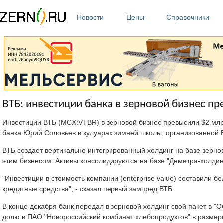
Перейти к основному содержанию
Новости
Цены
Справочники
ВТБ: инвестиции банка в зерновой бизнес п
Инвестиции ВТБ (MCX:VTBR) в зерновой бизнес превысили $2 мл
банка Юрий Соловьев в кулуарах зимней школы, организованной
ВТБ создает вертикально интегрированный холдинг на базе зернов
этим бизнесом. Активы консолидируются на базе "Деметра-холдинг
"Инвестиции в стоимость компании (enterprise value) составили б
кредитные средства", - сказал первый зампред ВТБ.
В конце декабря банк передал в зерновой холдинг свой пакет в 
долю в ПАО "Новороссийский комбинат хлебопродуктов" в размер