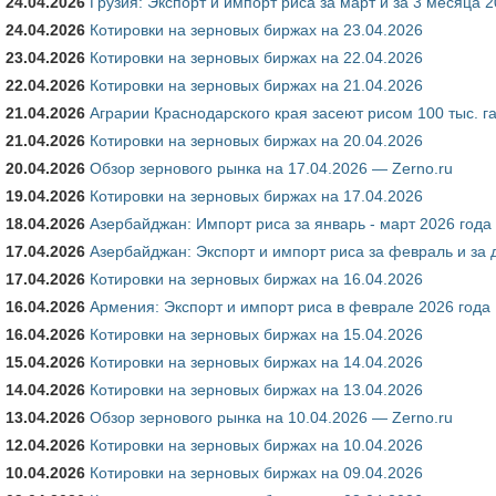
24.04.2026
Грузия: Экспорт и импорт риса за март и за 3 месяца 
24.04.2026
Котировки на зерновых биржах на 23.04.2026
23.04.2026
Котировки на зерновых биржах на 22.04.2026
22.04.2026
Котировки на зерновых биржах на 21.04.2026
21.04.2026
Аграрии Краснодарского края засеют рисом 100 тыс. г
21.04.2026
Котировки на зерновых биржах на 20.04.2026
20.04.2026
Обзор зернового рынка на 17.04.2026 — Zerno.ru
19.04.2026
Котировки на зерновых биржах на 17.04.2026
18.04.2026
Азербайджан: Импорт риса за январь - март 2026 года
17.04.2026
Азербайджан: Экспорт и импорт риса за февраль и за 
17.04.2026
Котировки на зерновых биржах на 16.04.2026
16.04.2026
Армения: Экспорт и импорт риса в феврале 2026 года
16.04.2026
Котировки на зерновых биржах на 15.04.2026
15.04.2026
Котировки на зерновых биржах на 14.04.2026
14.04.2026
Котировки на зерновых биржах на 13.04.2026
13.04.2026
Обзор зернового рынка на 10.04.2026 — Zerno.ru
12.04.2026
Котировки на зерновых биржах на 10.04.2026
10.04.2026
Котировки на зерновых биржах на 09.04.2026