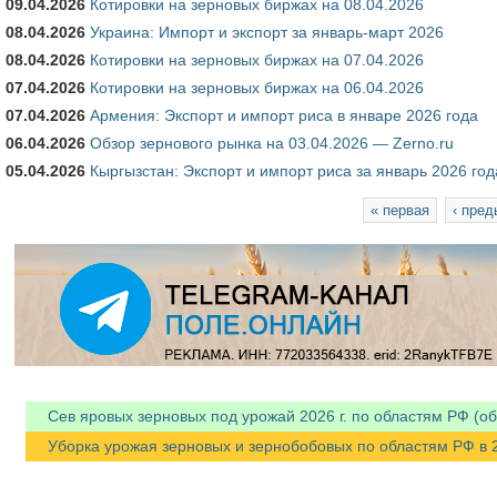
09.04.2026
Котировки на зерновых биржах на 08.04.2026
08.04.2026
Украина: Импорт и экспорт за январь-март 2026
08.04.2026
Котировки на зерновых биржах на 07.04.2026
07.04.2026
Котировки на зерновых биржах на 06.04.2026
07.04.2026
Армения: Экспорт и импорт риса в январе 2026 года
06.04.2026
Обзор зернового рынка на 03.04.2026 — Zerno.ru
05.04.2026
Кыргызстан: Экспорт и импорт риса за январь 2026 го
Страницы
« первая
‹ пре
Сев яровых зерновых под урожай 2026 г. по областям РФ (об
Уборка урожая зерновых и зернобобовых по областям РФ в 202