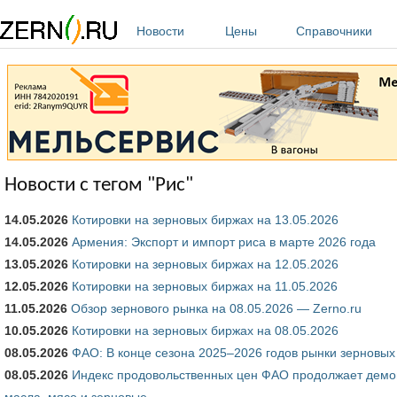
Перейти к основному содержанию
Новости
Цены
Справочники
Новости с тегом "Рис"
14.05.2026
Котировки на зерновых биржах на 13.05.2026
14.05.2026
Армения: Экспорт и импорт риса в марте 2026 года
13.05.2026
Котировки на зерновых биржах на 12.05.2026
12.05.2026
Котировки на зерновых биржах на 11.05.2026
11.05.2026
Обзор зернового рынка на 08.05.2026 — Zerno.ru
10.05.2026
Котировки на зерновых биржах на 08.05.2026
08.05.2026
ФАО: В конце сезона 2025–2026 годов рынки зерновых
08.05.2026
Индекс продовольственных цен ФАО продолжает демон
масла, мясо и зерновые