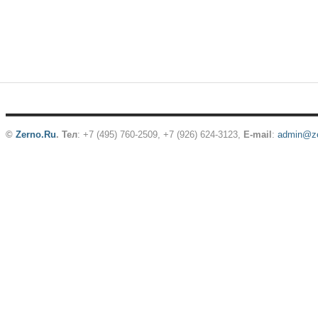
©
Zerno.Ru
.
Тел
: +7 (495) 760-2509,
+7 (926) 624-3123
,
E-mail
:
admin@ze