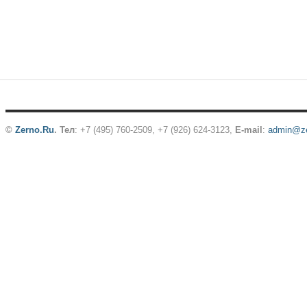
©
Zerno.Ru
.
Тел
: +7 (495) 760-2509,
+7 (926) 624-3123
,
E-mail
:
admin@ze