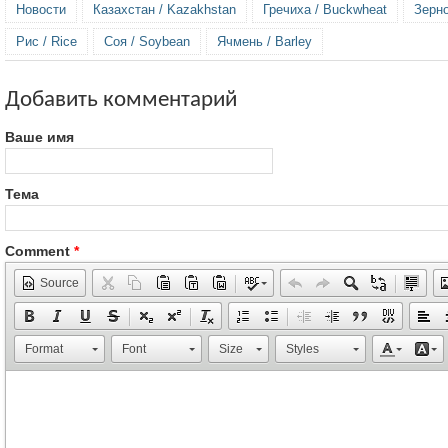
Новости
Казахстан / Kazakhstan
Гречиха / Buckwheat
Зерно
Рис / Rice
Соя / Soybean
Ячмень / Barley
Добавить комментарий
Ваше имя
Тема
Comment
*
Source
Format
Font
Size
Styles