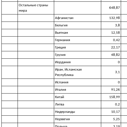
Остальные страны
648,87
мира
Афганистан
132,98
Бельгия
3,8
Вьетнам
12,58
Германия
0,42
Греция
22,17
Грузия
48,82
Иордания
0
Иран, Исламская
3,1
Республика
Испания
0
Италия
91,26
Китай
158,99
Литва
0,2
Нидерланды
10,17
Норвегия
5,25
Польша
3,19