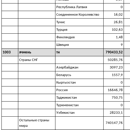
Республика Латвия
0
Соединенное Королевство
16,02
Тунис
26,81
Турция
102,63
Финляндия
1,48
Швеция
9
1003
ячмень
тн
790433,52
Страны СНГ
50285,76
Азербайджан
3097,23
Беларусь
1557,9
Кыргызстан
0
Россия
16646,78
Таджикистан
750,75
Туркменистан
0
Узбекистан
28233,1
Остальные страны
740147,76
мира