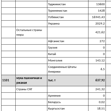
Таджикистан
13600
Туркменистан
1428
Узбекистан
16945,43
Украина
2029,2
Остальные страны
421,62
мира
Афганистан
272
Грузия
0
Китай
0
Монголия
143,12
Соединенные Штаты
6,5
Америки
мука пшеничная и
1101
тыс. т
637,92
ржаная
Страны СНГ
241,32
Армения
0
Беларусь
0,02
Кыргызстан
18,51