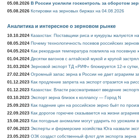
05.08.2026
В России усилили госконтроль за оборотом зер
05.08.2026
Котировки на зерновых биржах на 04.08.2026
Аналитика и интересное о зерновом рынке
10.10.2024
Казахстан: Поставщики риса и кукурузы жалуются н
08.05.2024
Почему технологичность посевов российских зернов
04.05.2024
Как рекордная температура повлияла на посевную 
01.04.2024
Десятки вагонов с алтайской мукой и крупой застрял
31.03.2024
Зерновой экспорт ТД «РИФ» блокируется 12-е сутки
27.02.2024
Огромный запас зерна в России не дает аграриям з
01.12.2023
Как продление запрета на экспорт отразится на рис
01.12.2023
Казахстан: Власти рассматривают введение экспор
03.10.2023
Экспорт зерна близок к коллапсу — Город N
25.09.2023
Как падение цен на российское зерно бьёт по прои
22.09.2023
Как дорогое горючее сказывается на жизни аграрие
15.08.2023
Как погодные аномалии могут ударить по урожаям 
07.06.2023
Эксперты и фермерские хозяйства Юга назвали эксп
23.05.2023
ОЗК создаст собственный флот для экспорта зерна