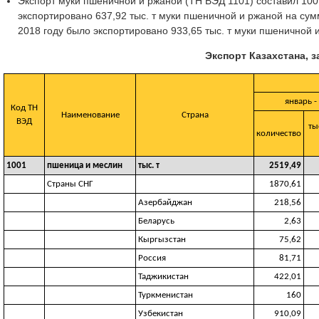
Экспорт муки пшеничной и ржаной (ТН ВЭД 1101) составил 100,9
экспортировано 637,92 тыс. т муки пшеничной и ржаной на сумм
2018 году было экспортировано 933,65 тыс. т муки пшеничной 
Экспорт Казахстана, з
январь -
Код ТН
Наименование
Страна
ВЭД
ты
количество
1001
пшеница и меслин
тыс. т
2519,49
Страны СНГ
1870,61
Азербайджан
218,56
Беларусь
2,63
Кыргызстан
75,62
Россия
81,71
Таджикистан
422,01
Туркменистан
160
Узбекистан
910,09