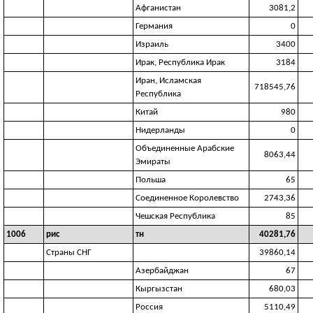
Афганистан
3081,2
Германия
0
Израиль
3400
Ирак, Республика Ирак
3184
Иран, Исламская
718545,76
Республика
Китай
980
Нидерланды
0
Объединенные Арабские
8063,44
Эмираты
Польша
65
Соединенное Королевство
2743,36
Чешская Республика
85
1006
рис
тн
40281,76
Страны СНГ
39860,14
Азербайджан
67
Кыргызстан
680,03
Россия
5110,49