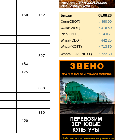
2
150
152
Биржи
05.08.26
Corn(CBOT)
↓ 460.00
Oats(CBOT)
↑ 316.50
Rice(CBOT)
↑ 14.06
Wheat(CBOT)
↑ 642.25
Wheat(KCBT)
↑ 713.50
0
Wheat(EURONEXT)
↑ 222.50
507
3
183
0
175
380
5
350
420
8