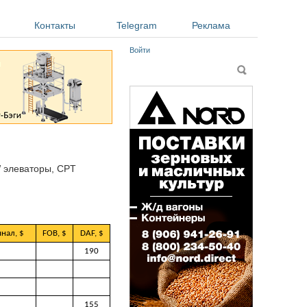
Контакты
Telegram
Реклама
Войти
Форма поиска
Поиск
W элеваторы, CPT
нал, $
FOB, $
DAF, $
190
155