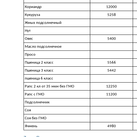
Кориандр
12000
Кукуруза
5258
Жмых подсолнечный
Нут
Овес
5400
Масло подсолнечное
Просо
Пшеница 2 класс
5566
Пшеница 3 класс
5442
пшеница 6 класс
Рапс 2 кл от 35 мкм без ГМО
12250
Рапс с ГМО
11200
Подсолнечник
Соя
Соя без ГМО
Ячмень
4980