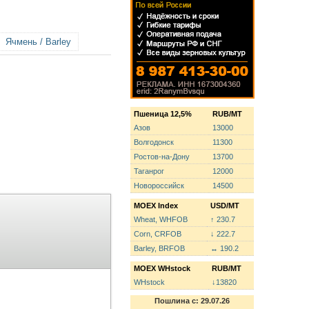
Ячмень / Barley
Пшеница 12,5%
RUB/MT
Азов
13000
Волгодонск
11300
Ростов-на-Дону
13700
Таганрог
12000
Новороссийск
14500
MOEX Index
USD/MT
Wheat, WHFOB
↑ 230.7
Corn, CRFOB
↓ 222.7
Barley, BRFOB
↔ 190.2
MOEX WHstock
RUB/MT
WHstock
↓13820
Пошлина с: 29.07.26