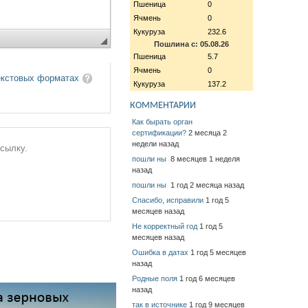
Пшеница
0
Ячмень
0
Кукуруза
232.6
Пошлина с: 05.08.26
Пшеница
5.7
Ячмень
0
екстовых форматах
Кукуруза
137.2
КОММЕНТАРИИ
Как бырать орган
сертификации?
2 месяца 2
недели назад
ссылку.
пошли ны
8 месяцев 1 неделя
назад
пошли ны
1 год 2 месяца назад
Спасибо, исправили
1 год 5
месяцев назад
Не корректный год
1 год 5
месяцев назад
Ошибка в датах
1 год 5 месяцев
назад
Родные поля
1 год 6 месяцев
назад
так в источнике
1 год 9 месяцев