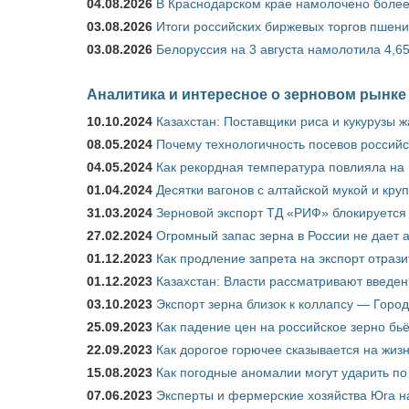
04.08.2026
В Краснодарском крае намолочено более
03.08.2026
Итоги российских биржевых торгов пшениц
03.08.2026
Белоруссия на 3 августа намолотила 4,6
Аналитика и интересное о зерновом рынке
10.10.2024
Казахстан: Поставщики риса и кукурузы 
08.05.2024
Почему технологичность посевов российс
04.05.2024
Как рекордная температура повлияла на
01.04.2024
Десятки вагонов с алтайской мукой и кру
31.03.2024
Зерновой экспорт ТД «РИФ» блокируется 
27.02.2024
Огромный запас зерна в России не дает 
01.12.2023
Как продление запрета на экспорт отраз
01.12.2023
Казахстан: Власти рассматривают введен
03.10.2023
Экспорт зерна близок к коллапсу — Город
25.09.2023
Как падение цен на российское зерно бь
22.09.2023
Как дорогое горючее сказывается на жиз
15.08.2023
Как погодные аномалии могут ударить п
07.06.2023
Эксперты и фермерские хозяйства Юга на