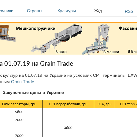
очники
Страны
Культуры
Ж/д
RSS
 01.07.19 на Grain Trade
 культур на 01.07.19 на Украине на условиях CPT терминалы, EX
анным
Grain Trade
Закупочные цены в Украине
EXW элеваторы, грн
CPT переработчик, грн
FCA, грн
CPT терми
5800
7000
3600
7000