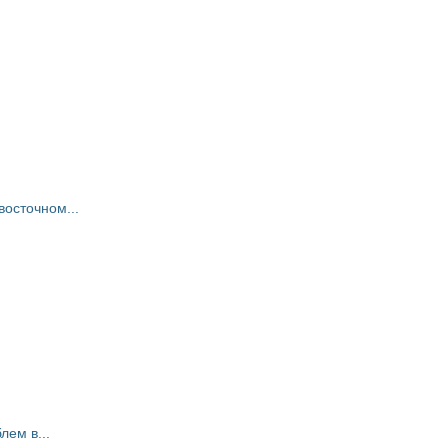
восточном...
ем в...