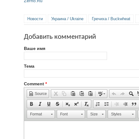
Zerno.Ru
Новости
Украина / Ukraine
Гречиха / Buckwheat
Добавить комментарий
Ваше имя
Тема
Comment
*
Source
Format
Font
Size
Styles