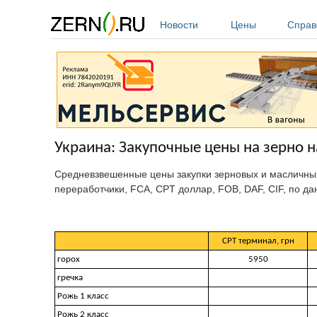
Перейти к основному содержанию
Новости
Цены
Справ
Украина: Закупочные цены на зерно на
Средневзвешенные цены закупки зерновых и масличных
переработчики, FCA, CPT доллар, FOB, DAF, CIF, по д
CPT терминал, грн
горох
5950
гречка
Рожь 1 класс
Рожь 2 класс