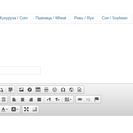
Кукуруза / Corn
Пшеница / Wheat
Рожь / Rye
Соя / Soybean