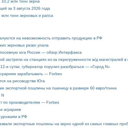
 10,2 млн тонн зерна
ей за 3 августа 2026 года
5 млн тонн зерновых и рапса
жалуются на невозможность отправить продукцию в РФ
ких зерновых резко упала
 посевную юга России — обзор Интерфакса
пой застряли на станциях из-за перегруженности ж/д магистралей в 
12-е сутки, губернатор поручил разобраться — «Город N»
аграриям зарабатывать — Forbes
ится на рисоводстве Юга
ие экспортной пошлины на пшеницу в размере 60 евро/тонна
 N
ёт по производителям — Forbes
ни аграриев
о урожаям в РФ
звали экспортные пошлины на зерно одной из самых главных пробл