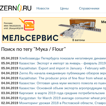
Перейти к основному содержанию
Новости
Цены
Справочники
Поиск по тегу "Мука / Flour"
05.04.2019
Хлебозаводы Петербурга показали негативную динамик
05.04.2019
Казахстан: Экспорт и импорт за январь - февраль 2019
05.04.2019
Kazakhstan: Export and import in January - February wit
04.04.2019
Zerno.Ru начала ежедневную публикацию обзоров зерн
04.04.2019
Kazakhstan: The producer price of fine flour from wheat 
04.04.2019
Казахстан: Оптовая цена муки мелкого помола из пше
03.04.2019
Казахстан: Основной объем экспорта агропродукции п
03.04.2019
Киргизия: в марте 2019 года средние потребительские
03.04.2019
Kyrgyzstan: for March 2019 average consumer wheat pri
02.04.2019
Мониторинг урожая 2018 в Ростовской области, Ставр