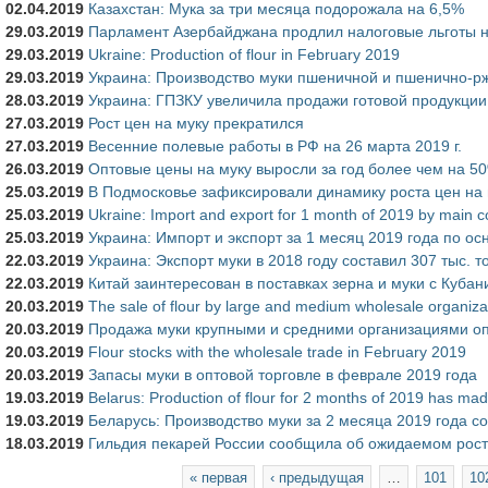
02.04.2019
Казахстан: Мука за три месяца подорожала на 6,5%
29.03.2019
Парламент Азербайджана продлил налоговые льготы 
29.03.2019
Ukraine: Production of flour in February 2019
29.03.2019
Украина: Производство муки пшеничной и пшенично-р
28.03.2019
Украина: ГПЗКУ увеличила продажи готовой продукции
27.03.2019
Рост цен на муку прекратился
27.03.2019
Весенние полевые работы в РФ на 26 марта 2019 г.
26.03.2019
Оптовые цены на муку выросли за год более чем на 5
25.03.2019
В Подмосковье зафиксировали динамику роста цен на 
25.03.2019
Ukraine: Import and export for 1 month of 2019 by main c
25.03.2019
Украина: Импорт и экспорт за 1 месяц 2019 года по о
22.03.2019
Украина: Экспорт муки в 2018 году составил 307 тыс. т
22.03.2019
Китай заинтересован в поставках зерна и муки с Кубан
20.03.2019
The sale of flour by large and medium wholesale organiza
20.03.2019
Продажа муки крупными и средними организациями оп
20.03.2019
Flour stocks with the wholesale trade in February 2019
20.03.2019
Запасы муки в оптовой торговле в феврале 2019 года
19.03.2019
Belarus: Production of flour for 2 months of 2019 has m
19.03.2019
Беларусь: Производство муки за 2 месяца 2019 года со
18.03.2019
Гильдия пекарей России сообщила об ожидаемом рост
Страницы
« первая
‹ предыдущая
…
101
10