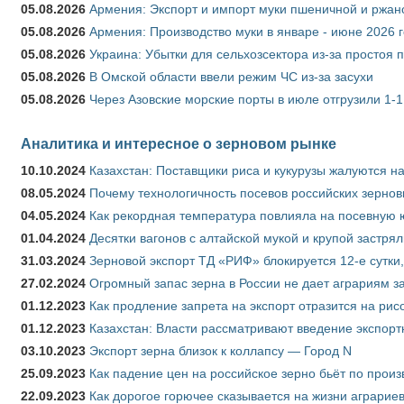
05.08.2026
Армения: Экспорт и импорт муки пшеничной и ржан
05.08.2026
Армения: Производство муки в январе - июне 2026 
05.08.2026
Украина: Убытки для сельхозсектора из-за простоя п
05.08.2026
В Омской области ввели режим ЧС из-за засухи
05.08.2026
Через Азовские морские порты в июле отгрузили 1-1
Аналитика и интересное о зерновом рынке
10.10.2024
Казахстан: Поставщики риса и кукурузы жалуются н
08.05.2024
Почему технологичность посевов российских зернов
04.05.2024
Как рекордная температура повлияла на посевную 
01.04.2024
Десятки вагонов с алтайской мукой и крупой застрял
31.03.2024
Зерновой экспорт ТД «РИФ» блокируется 12-е сутки
27.02.2024
Огромный запас зерна в России не дает аграриям з
01.12.2023
Как продление запрета на экспорт отразится на рис
01.12.2023
Казахстан: Власти рассматривают введение экспор
03.10.2023
Экспорт зерна близок к коллапсу — Город N
25.09.2023
Как падение цен на российское зерно бьёт по прои
22.09.2023
Как дорогое горючее сказывается на жизни аграрие