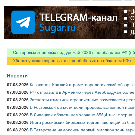
Сев яровых зерновых под урожай 2026 г. по областям РФ (об
Уборка урожая зерновых и зернобобовых по областям РФ в 202
Новости
07.08.2026
Казахстан: Краткий агрометеорологический обзор за
07.08.2026
РФ отправила в Армению через Азербайджан более 
07.08.2026
Эксперты отметили ограниченные возможности реали
07.08.2026
В Ростовской области доля продовольственной пш
07.08.2026
В Липецкой области намолочено 856,4 тыс. т зерна
06.08.2026
Итоги российских биржевых торгов пшеницей за 6 ав
06.08.2026
В Татарстане намолочен первый миллион тонн зерн