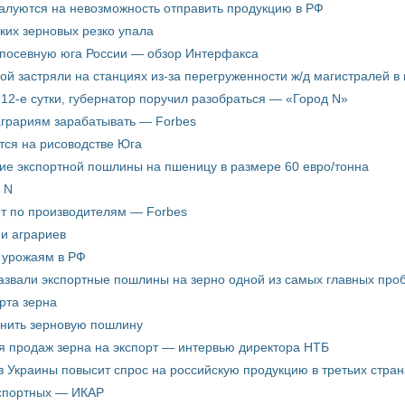
жалуются на невозможность отправить продукцию в РФ
ких зерновых резко упала
 посевную юга России — обзор Интерфакса
пой застряли на станциях из-за перегруженности ж/д магистралей в 
12-е сутки, губернатор поручил разобраться — «Город N»
аграриям зарабатывать — Forbes
ится на рисоводстве Юга
ие экспортной пошлины на пшеницу в размере 60 евро/тонна
 N
ёт по производителям — Forbes
ни аграриев
о урожаям в РФ
звали экспортные пошлины на зерно одной из самых главных пробл
рта зерна
енить зерновую пошлину
я продаж зерна на экспорт — интервью директора НТБ
з Украины повысит спрос на российскую продукцию в третьих стран
кспортных — ИКАР