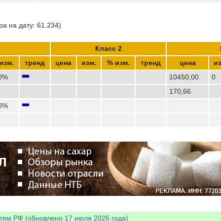
а на дату: 61.234)
Класс 2
изм.
тренд
цена
изм.
% изм.
тренд
цена
из
0%
10450,00
0
170,66
0%
тям РФ (обновлено 17 июля 2026 года)