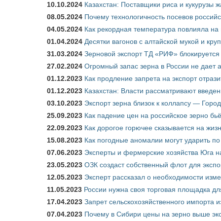
10.10.2024
Казахстан: Поставщики риса и кукурузы 
08.05.2024
Почему технологичность посевов российс
04.05.2024
Как рекордная температура повлияла на
01.04.2024
Десятки вагонов с алтайской мукой и кру
31.03.2024
Зерновой экспорт ТД «РИФ» блокируется 
27.02.2024
Огромный запас зерна в России не дает 
01.12.2023
Как продление запрета на экспорт отраз
01.12.2023
Казахстан: Власти рассматривают введен
03.10.2023
Экспорт зерна близок к коллапсу — Город
25.09.2023
Как падение цен на российское зерно бь
22.09.2023
Как дорогое горючее сказывается на жиз
15.08.2023
Как погодные аномалии могут ударить п
07.06.2023
Эксперты и фермерские хозяйства Юга на
23.05.2023
ОЗК создаст собственный флот для экспо
12.05.2023
Эксперт рассказал о необходимости изм
11.05.2023
России нужна своя торговая площадка дл
17.04.2023
Запрет сельскохозяйственного импорта и
07.04.2023
Почему в Сибири цены на зерно выше э