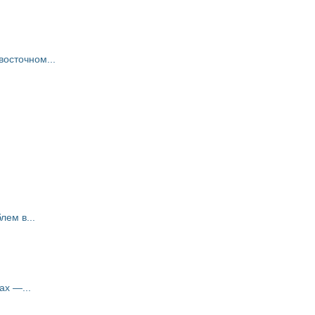
восточном...
ем в...
ах —...