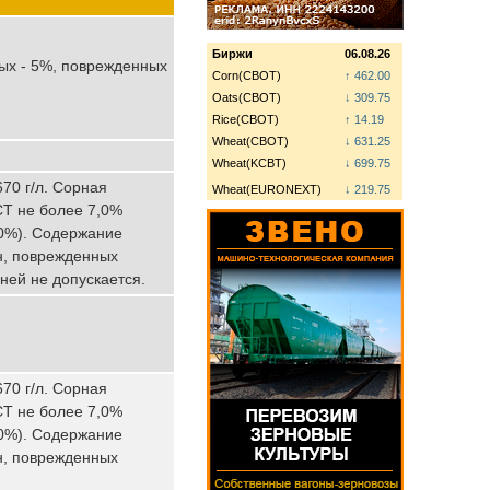
Биржи
06.08.26
тых - 5%, поврежденных
Corn(CBOT)
↑ 462.00
Oats(CBOT)
↓ 309.75
Rice(CBOT)
↑ 14.19
Wheat(CBOT)
↓ 631.25
Wheat(KCBT)
↓ 699.75
70 г/л. Сорная
Wheat(EURONEXT)
↓ 219.75
СТ не более 7,0%
,0%). Содержание
н, поврежденных
ней не допускается.
70 г/л. Сорная
СТ не более 7,0%
,0%). Содержание
н, поврежденных