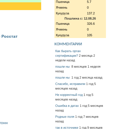
Пшеница
5.7
Ячмень
0
Кукуруза
137.2
Пошлина с: 12.08.26
Пшеница
326.6
Ячмень
0
Кукуруза
105
 Росстат
КОММЕНТАРИИ
Как бырать орган
сертификации?
2 месяца 2
недели назад
пошли ны
8 месяцев 1 неделя
назад
пошли ны
1 год 2 месяца назад
Спасибо, исправили
1 год 5
месяцев назад
Не корректный год
1 год 5
месяцев назад
Ошибка в датах
1 год 5 месяцев
назад
Родные поля
1 год 7 месяцев
назад
тонн
так в источнике
1 год 9 месяцев