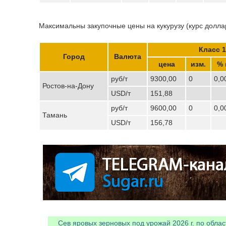
Максимальны закупочные цены на кукурузу (курс доллар
Класс 1
Город
Валюта
цена
изм.
% 
руб/т
9300,00
0
0,0
Ростов-на-Дону
USD/т
151,88
руб/т
9600,00
0
0,0
Тамань
USD/т
156,78
Сев яровых зерновых под урожай 2026 г. по облас