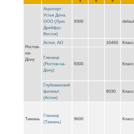
Агропорт
Устье Дона,
ООО (Луис
9300
defau
Дрейфус
Восток)
Астон, АО
10450
Класс
Ростов-
на-
Гленкор
Дону
(Ростов-на-
9300
Класс
Дону)
Глубокинский
филиал
8030
Класс
(Астон)
Гленкор
Тамань
9600
Класс
(Тамань)