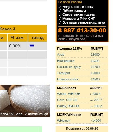
Класс 3
м.
% изм.
тренд
0,00%
Пшеница 12,5%
RUB/MT
Азов
13000
Волгодонск
11300
Ростов-на-Дону
13700
Таганрог
12000
Новороссийск
14500
MOEX Index
USD/MT
Wheat, WHFOB
↓ 230.4
Corn, CRFOB
↔ 222.7
Barley, BRFOB
↔ 190.2
MOEX WHstock
RUB/MT
WHstock
↑14000
Пошлина с: 05.08.26