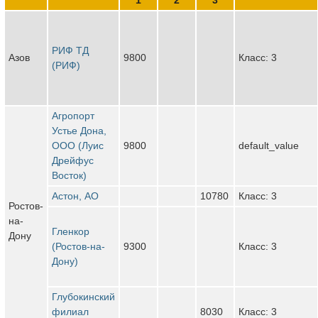
РИФ ТД
Азов
9800
Класс: 3
(РИФ)
Агропорт
Устье Дона,
ООО (Луис
9800
default_value
Дрейфус
Восток)
Астон, АО
10780
Класс: 3
Ростов-
на-
Гленкор
Дону
(Ростов-на-
9300
Класс: 3
Дону)
Глубокинский
филиал
8030
Класс: 3