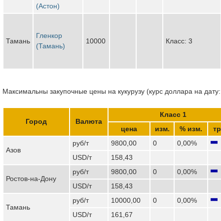
(Астон)
Гленкор
Тамань
10000
Класс: 3
(Тамань)
Максимальны закупочные цены на кукурузу (курс доллара на дату:
Класс 1
Город
Валюта
цена
изм.
% изм.
тр
руб/т
9800,00
0
0,00%
Азов
USD/т
158,43
руб/т
9800,00
0
0,00%
Ростов-на-Дону
USD/т
158,43
руб/т
10000,00
0
0,00%
Тамань
USD/т
161,67