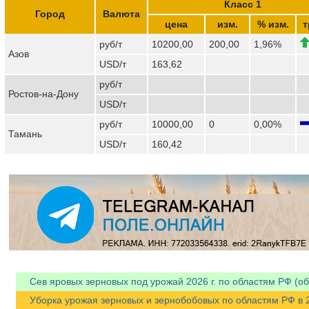
Класс 1
Город
Валюта
цена
изм.
% изм.
т
руб/т
10200,00
200,00
1,96%
Азов
USD/т
163,62
руб/т
Ростов-на-Дону
USD/т
руб/т
10000,00
0
0,00%
Тамань
USD/т
160,42
Сев яровых зерновых под урожай 2026 г. по областям РФ (об
Уборка урожая зерновых и зернобобовых по областям РФ в 202