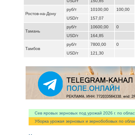
USD/т
150,85
руб/т
10100,00
100,00
Ростов-на-Дону
USD/т
157,07
руб/т
10600,00
0
Тамань
USD/т
164,85
руб/т
7800,00
0
Тамбов
USD/т
121,30
Сев яровых зерновых под урожай 2026 г. по облас
Уборка урожая зерновых и зернобобовых по областя