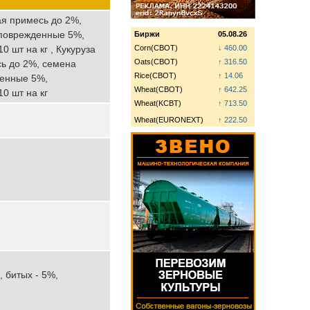
ая примесь до 2%,
 поврежденные 5%,
Биржи
05.08.26
 шт на кг , Кукуруза
Corn(CBOT)
↓ 460.00
Oats(CBOT)
↑ 316.50
сь до 2%, семена
Rice(CBOT)
↑ 14.06
денные 5%,
Wheat(CBOT)
↑ 642.25
0 шт на кг
Wheat(KCBT)
↑ 713.50
Wheat(EURONEXT)
↑ 222.50
, битых - 5%,