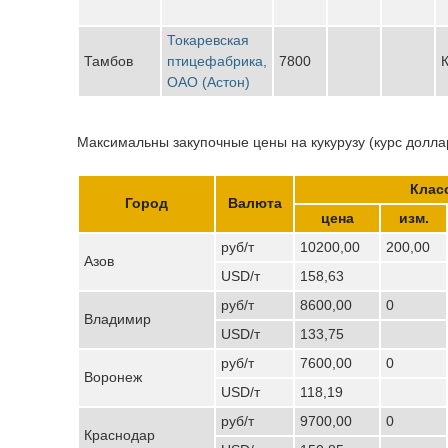
Токаревская
Тамбов
птицефабрика,
7800
К
ОАО (Астон)
Максимальны закупочные цены на кукурузу (курс доллар
Клас
Город
Валюта
цена
изм.
руб/т
10200,00
200,00
Азов
USD/т
158,63
руб/т
8600,00
0
Владимир
USD/т
133,75
руб/т
7600,00
0
Воронеж
USD/т
118,19
руб/т
9700,00
0
Краснодар