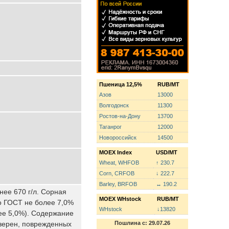
Пшеница 12,5%
RUB/MT
Азов
13000
Волгодонск
11300
Ростов-на-Дону
13700
Таганрог
12000
Новороссийск
14500
MOEX Index
USD/MT
Wheat, WHFOB
↑ 230.7
Corn, CRFOB
↓ 222.7
Barley, BRFOB
↔ 190.2
нее 670 г/л. Сорная
MOEX WHstock
RUB/MT
о ГОСТ не более 7,0%
WHstock
↓13820
ее 5,0%). Содержание
зерен, поврежденных
Пошлина с: 29.07.26