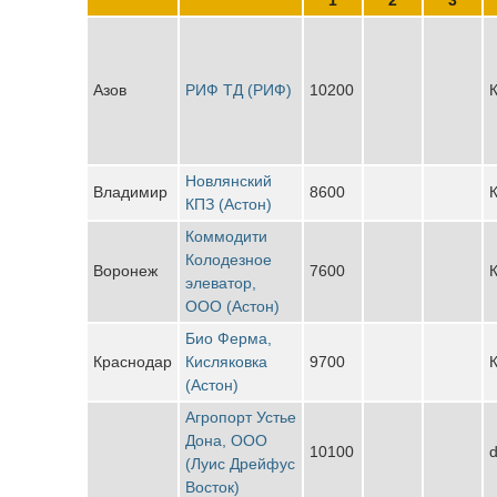
Азов
РИФ ТД (РИФ)
10200
К
Новлянский
Владимир
8600
К
КПЗ (Астон)
Коммодити
Колодезное
Воронеж
7600
К
элеватор,
ООО (Астон)
Био Ферма,
Краснодар
Кисляковка
9700
К
(Астон)
Агропорт Устье
Дона, ООО
10100
d
(Луис Дрейфус
Восток)