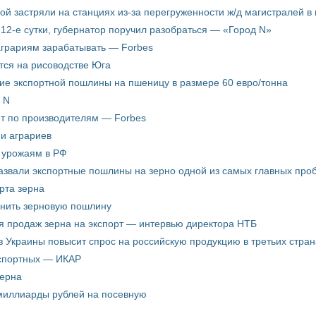
пой застряли на станциях из-за перегруженности ж/д магистралей в 
12-е сутки, губернатор поручил разобраться — «Город N»
аграриям зарабатывать — Forbes
ится на рисоводстве Юга
ие экспортной пошлины на пшеницу в размере 60 евро/тонна
 N
ёт по производителям — Forbes
ни аграриев
о урожаям в РФ
звали экспортные пошлины на зерно одной из самых главных пробл
рта зерна
енить зерновую пошлину
я продаж зерна на экспорт — интервью директора НТБ
з Украины повысит спрос на российскую продукцию в третьих стран
кспортных — ИКАР
зерна
 миллиарды рублей на посевную