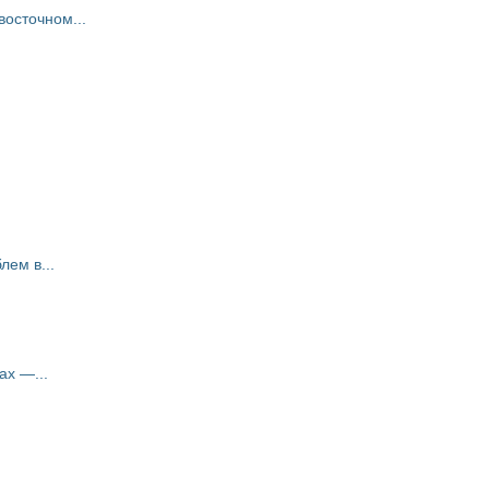
восточном...
ем в...
ах —...