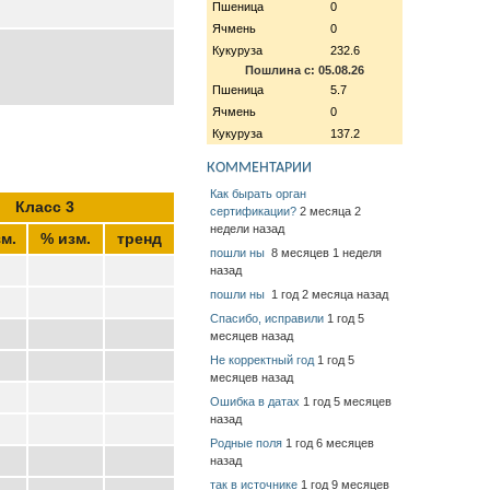
Пшеница
0
Ячмень
0
Кукуруза
232.6
Пошлина с: 05.08.26
Пшеница
5.7
Ячмень
0
Кукуруза
137.2
КОММЕНТАРИИ
Как бырать орган
Класс 3
сертификации?
2 месяца 2
недели назад
м.
% изм.
тренд
пошли ны
8 месяцев 1 неделя
назад
пошли ны
1 год 2 месяца назад
Спасибо, исправили
1 год 5
месяцев назад
Не корректный год
1 год 5
месяцев назад
Ошибка в датах
1 год 5 месяцев
назад
Родные поля
1 год 6 месяцев
назад
так в источнике
1 год 9 месяцев