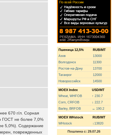
Пшеница 12,5%
RUB/MT
Азов
13000
Волгодонск
11300
Ростов-на-Дону
13700
Таганрог
12000
Новороссийск
14500
MOEX Index
USD/MT
Wheat, WHFOB
↑ 230.7
Corn, CRFOB
↓ 222.7
Barley, BRFOB
↔ 190.2
нее 670 г/л. Сорная
MOEX WHstock
RUB/MT
о ГОСТ не более 7,0%
WHstock
↓13820
ее 5,0%). Содержание
зерен, поврежденных
Пошлина с: 29.07.26