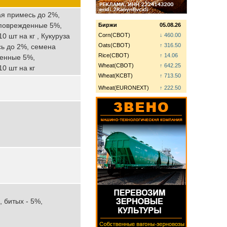
ая примесь до 2%,
 поврежденные 5%,
Биржи
05.08.26
 шт на кг , Кукуруза
Corn(CBOT)
↓ 460.00
Oats(CBOT)
↑ 316.50
сь до 2%, семена
Rice(CBOT)
↑ 14.06
денные 5%,
Wheat(CBOT)
↑ 642.25
0 шт на кг
Wheat(KCBT)
↑ 713.50
Wheat(EURONEXT)
↑ 222.50
, битых - 5%,