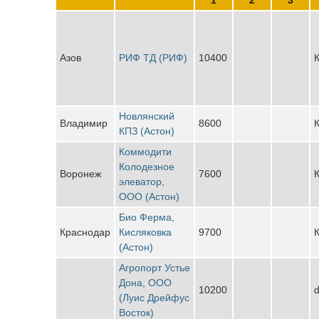
Азов
РИФ ТД (РИФ)
10400
К
Новлянский
Владимир
8600
К
КПЗ (Астон)
Коммодити
Колодезное
Воронеж
7600
К
элеватор,
ООО (Астон)
Био Ферма,
Краснодар
Кисляковка
9700
К
(Астон)
Агропорт Устье
Дона, ООО
10200
d
(Луис Дрейфус
Восток)