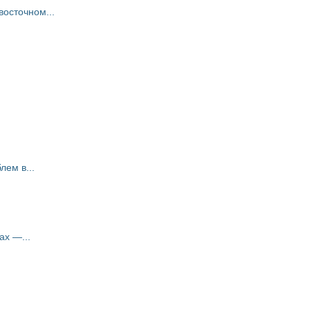
восточном...
ем в...
ах —...