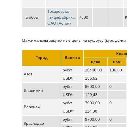
Токаревская
Тамбов
птицефабрика,
7800
К
ОАО (Астон)
Максимальны закупочные цены на кукурузу (курс доллар
Клас
Город
Валюта
цена
изм.
руб/т
10400,00
100,00
Азов
USD/т
156,52
руб/т
8600,00
0
Владимир
USD/т
129,43
руб/т
7600,00
0
Воронеж
USD/т
114,38
руб/т
9700,00
0
Краснодар