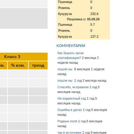
Пшеница
0
Ячмень
0
Кукуруза
232.6
Пошлина с: 05.08.26
Пшеница
5.7
Ячмень
0
Кукуруза
137.2
КОММЕНТАРИИ
Как бырать орган
Класс 3
сертификации?
2 месяца 2
недели назад
м.
% изм.
тренд
пошли ны
8 месяцев 1 неделя
назад
пошли ны
1 год 2 месяца назад
Спасибо, исправили
1 год 5
месяцев назад
Не корректный год
1 год 5
месяцев назад
Ошибка в датах
1 год 5 месяцев
назад
Родные поля
1 год 6 месяцев
назад
так в источнике
1 год 9 месяцев