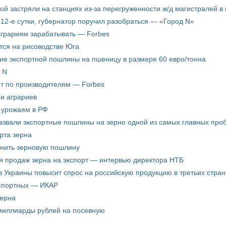
пой застряли на станциях из-за перегруженности ж/д магистралей в 
12-е сутки, губернатор поручил разобраться — «Город N»
аграриям зарабатывать — Forbes
ится на рисоводстве Юга
ие экспортной пошлины на пшеницу в размере 60 евро/тонна
 N
ёт по производителям — Forbes
ни аграриев
о урожаям в РФ
звали экспортные пошлины на зерно одной из самых главных пробл
рта зерна
енить зерновую пошлину
я продаж зерна на экспорт — интервью директора НТБ
з Украины повысит спрос на российскую продукцию в третьих стран
кспортных — ИКАР
зерна
 миллиарды рублей на посевную