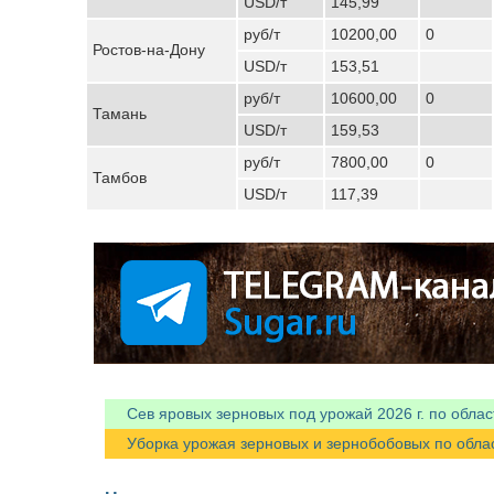
USD/т
145,99
руб/т
10200,00
0
Ростов-на-Дону
USD/т
153,51
руб/т
10600,00
0
Тамань
USD/т
159,53
руб/т
7800,00
0
Тамбов
USD/т
117,39
Сев яровых зерновых под урожай 2026 г. по облас
Уборка урожая зерновых и зернобобовых по областя