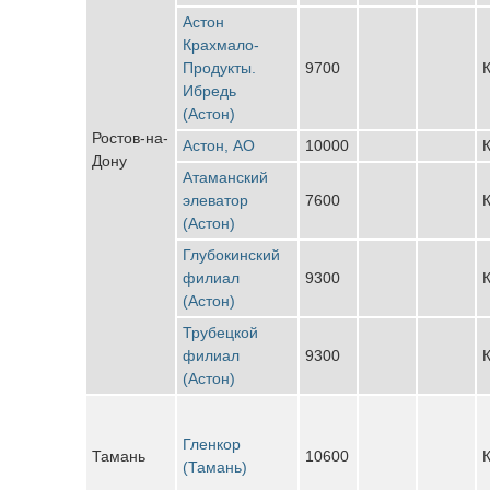
Астон
Крахмало-
Продукты.
9700
К
Ибредь
(Астон)
Ростов-на-
Астон, АО
10000
К
Дону
Атаманский
элеватор
7600
К
(Астон)
Глубокинский
филиал
9300
К
(Астон)
Трубецкой
филиал
9300
К
(Астон)
Гленкор
Тамань
10600
К
(Тамань)