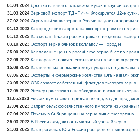
01.04.2024
Десятки вагонов с алтайской мукой и крупой застрял
31.03.2024
Зерновой экспорт ТД «РИФ» блокируется 12-е сутки
27.02.2024
Огромный запас зерна в России не дает аграриям з
01.12.2023
Как продление запрета на экспорт отразится на рис
01.12.2023
Казахстан: Власти рассматривают введение экспор
03.10.2023
Экспорт зерна близок к коллапсу — Город N
25.09.2023
Как падение цен на российское зерно бьёт по прои
22.09.2023
Как дорогое горючее сказывается на жизни аграрие
15.08.2023
Как погодные аномалии могут ударить по урожаям 
07.06.2023
Эксперты и фермерские хозяйства Юга назвали эксп
23.05.2023
ОЗК создаст собственный флот для экспорта зерна
12.05.2023
Эксперт рассказал о необходимости изменить зерн
11.05.2023
России нужна своя торговая площадка для продаж 
17.04.2023
Запрет сельскохозяйственного импорта из Украины п
07.04.2023
Почему в Сибири цены на зерно выше экспортных 
29.03.2023
В России ожидают оптимальный урожай зерна
21.03.2023
Как в регионах Юга России распределят миллиарды