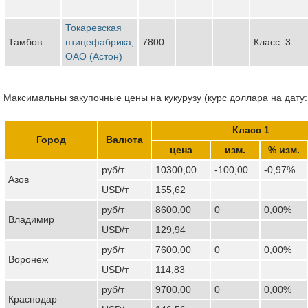
Токаревская
Тамбов
птицефабрика,
7800
Класс: 3
ОАО (Астон)
Максимальны закупочные цены на кукурузу (курс доллара на дату:
Класс 1
Город
Валюта
цена
изм.
% изм.
руб/т
10300,00
-100,00
-0,97%
Азов
USD/т
155,62
руб/т
8600,00
0
0,00%
Владимир
USD/т
129,94
руб/т
7600,00
0
0,00%
Воронеж
USD/т
114,83
руб/т
9700,00
0
0,00%
Краснодар