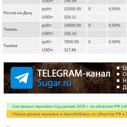
USD/т
146,56
руб/т
10200,00
0
0,00%
Ростов-на-Дону
USD/т
154,11
руб/т
10600,00
0
0,00%
Тамань
USD/т
160,16
руб/т
7800,00
0
0,00%
Тамбов
USD/т
117,85
Сев яровых зерновых под урожай 2026 г. по областям РФ (об
Уборка урожая зерновых и зернобобовых по областям РФ в 202