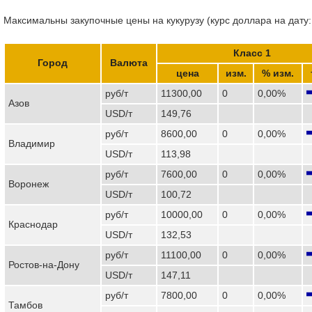
Максимальны закупочные цены на кукурузу (курс доллара на дату:
Класс 1
Город
Валюта
цена
изм.
% изм.
руб/т
11300,00
0
0,00%
Азов
USD/т
149,76
руб/т
8600,00
0
0,00%
Владимир
USD/т
113,98
руб/т
7600,00
0
0,00%
Воронеж
USD/т
100,72
руб/т
10000,00
0
0,00%
Краснодар
USD/т
132,53
руб/т
11100,00
0
0,00%
Ростов-на-Дону
USD/т
147,11
руб/т
7800,00
0
0,00%
Тамбов