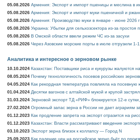
05.08.2026
Армения: Экспорт и импорт пшеницы и меслина в и
05.08.2026
Армения: Экспорт и импорт муки пшеничной и ржан
05.08.2026
Армения: Производство муки в январе - июне 2026 
05.08.2026
Украина: Убытки для сельхозсектора из-за простоя п
05.08.2026
В Омской области ввели режим ЧС из-за засухи
05.08.2026
Через Азовские морские порты в июле отгрузили 1-1
Аналитика и интересное о зерновом рынке
10.10.2024
Казахстан: Поставщики риса и кукурузы жалуются н
08.05.2024
Почему технологичность посевов российских зернов
04.05.2024
Как рекордная температура повлияла на посевную 
01.04.2024
Десятки вагонов с алтайской мукой и крупой застрял
31.03.2024
Зерновой экспорт ТД «РИФ» блокируется 12-е сутки
27.02.2024
Огромный запас зерна в России не дает аграриям з
01.12.2023
Как продление запрета на экспорт отразится на рис
01.12.2023
Казахстан: Власти рассматривают введение экспор
03.10.2023
Экспорт зерна близок к коллапсу — Город N
25.09.2023
Как падение цен на российское зерно бьёт по прои