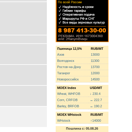
Пшеница 12,5%
RUB/MT
Азов
13000
Волгодонск
11300
Ростов-на-Дону
13700
Таганрог
12000
Новороссийск
14500
MOEX Index
USD/MT
Wheat, WHFOB
↓ 230.4
Corn, CRFOB
↔ 222.7
Barley, BRFOB
↔ 190.2
MOEX WHstock
RUB/MT
WHstock
↑14000
Пошлина с: 05.08.26