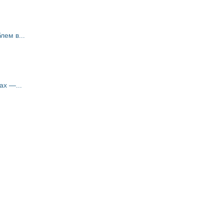
ем в...
ах —...