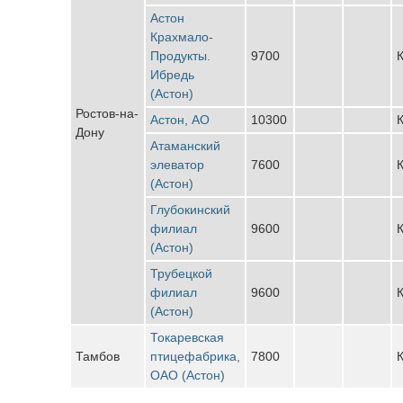
Астон
Крахмало-
Продукты.
9700
К
Ибредь
(Астон)
Ростов-на-
Астон, АО
10300
К
Дону
Атаманский
элеватор
7600
К
(Астон)
Глубокинский
филиал
9600
К
(Астон)
Трубецкой
филиал
9600
К
(Астон)
Токаревская
Тамбов
птицефабрика,
7800
К
ОАО (Астон)