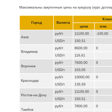
Максимальны закупочные цены на кукурузу (курс доллар
Клас
Город
Валюта
цена
изм.
руб/т
11100,00
-100,00
Азов
USD/т
150,51
руб/т
8600,00
0
Владимир
USD/т
116,61
руб/т
7600,00
0
Воронеж
USD/т
103,05
руб/т
10000,00
0
Краснодар
USD/т
135,59
руб/т
11100,00
0
Ростов-на-Дону
USD/т
150,51
руб/т
7800,00
0
Тамбов