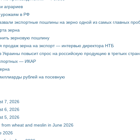
ни аграриев
о урожаям в РФ
звали экспортные пошлины на зерно одной из самых главных пробл
рта зерна
енить зерновую пошлину
я продаж зерна на экспорт — интервью директора НТБ
з Украины повысит спрос на российскую продукцию в третьих стран
кспортных — ИКАР
зерна
 миллиарды рублей на посевную
st 7, 2026
st 6, 2026
st 5, 2026
ur from wheat and meslin in June 2026
ne 2026