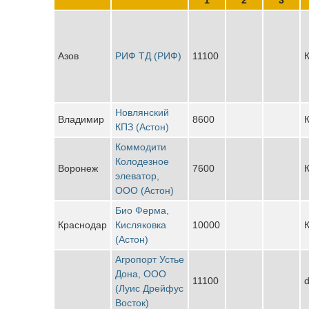
Азов
РИФ ТД (РИФ)
11100
К
Новлянский
Владимир
8600
К
КПЗ (Астон)
Коммодити
Колодезное
Воронеж
7600
К
элеватор,
ООО (Астон)
Био Ферма,
Краснодар
Кисляковка
10000
К
(Астон)
Агропорт Устье
Дона, ООО
11100
d
(Луис Дрейфус
Восток)