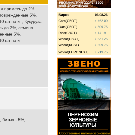
ая примесь до 2%,
 поврежденные 5%,
Биржи
06.08.26
 шт на кг , Кукуруза
Corn(CBOT)
↑ 462.00
Oats(CBOT)
↓ 309.75
сь до 2%, семена
Rice(CBOT)
↑ 14.19
денные 5%,
Wheat(CBOT)
↓ 631.25
0 шт на кг
Wheat(KCBT)
↓ 699.75
Wheat(EURONEXT)
↓ 219.75
, битых - 5%,