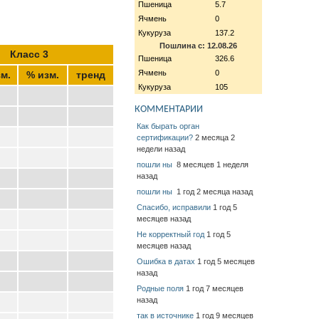
Пшеница
5.7
Ячмень
0
Кукуруза
137.2
Пошлина с: 12.08.26
Класс 3
Пшеница
326.6
Ячмень
0
м.
% изм.
тренд
Кукуруза
105
КОММЕНТАРИИ
Как бырать орган
сертификации?
2 месяца 2
недели назад
пошли ны
8 месяцев 1 неделя
назад
пошли ны
1 год 2 месяца назад
Спасибо, исправили
1 год 5
месяцев назад
Не корректный год
1 год 5
месяцев назад
Ошибка в датах
1 год 5 месяцев
назад
Родные поля
1 год 7 месяцев
назад
так в источнике
1 год 9 месяцев