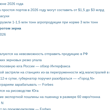
июне 2026 года
 простоя портов в 2026 году могут составить от $1,5 до $3 млрд
засухи
грузили 1-1,5 млн тонн агропродукции при норме 3 млн тонн
ротом зерна
2026
жалуются на невозможность отправить продукцию в РФ
ких зерновых резко упала
 посевную юга России — обзор Интерфакса
пой застряли на станциях из-за перегруженности ж/д магистралей в 
12-е сутки, губернатор поручил разобраться — «Город N»
аграриям зарабатывать — Forbes
ится на рисоводстве Юга
ие экспортной пошлины на пшеницу в размере 60 евро/тонна
 N
ёт по производителям — Forbes