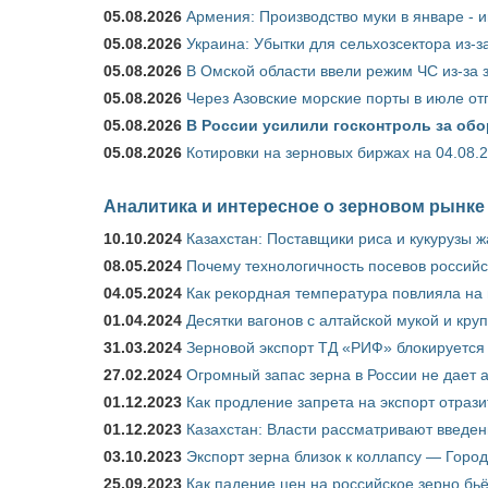
05.08.2026
Армения: Производство муки в январе - 
05.08.2026
Украина: Убытки для сельхозсектора из-за
05.08.2026
В Омской области ввели режим ЧС из-за 
05.08.2026
Через Азовские морские порты в июле от
05.08.2026
В России усилили госконтроль за обо
05.08.2026
Котировки на зерновых биржах на 04.08.
Аналитика и интересное о зерновом рынке
10.10.2024
Казахстан: Поставщики риса и кукурузы 
08.05.2024
Почему технологичность посевов российс
04.05.2024
Как рекордная температура повлияла на
01.04.2024
Десятки вагонов с алтайской мукой и кру
31.03.2024
Зерновой экспорт ТД «РИФ» блокируется 
27.02.2024
Огромный запас зерна в России не дает 
01.12.2023
Как продление запрета на экспорт отраз
01.12.2023
Казахстан: Власти рассматривают введен
03.10.2023
Экспорт зерна близок к коллапсу — Город
25.09.2023
Как падение цен на российское зерно бь