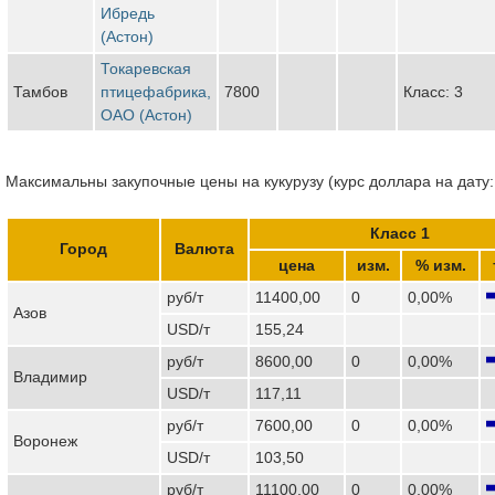
Ибредь
(Астон)
Токаревская
Тамбов
птицефабрика,
7800
Класс: 3
ОАО (Астон)
Максимальны закупочные цены на кукурузу (курс доллара на дату:
Класс 1
Город
Валюта
цена
изм.
% изм.
руб/т
11400,00
0
0,00%
Азов
USD/т
155,24
руб/т
8600,00
0
0,00%
Владимир
USD/т
117,11
руб/т
7600,00
0
0,00%
Воронеж
USD/т
103,50
руб/т
11100,00
0
0,00%