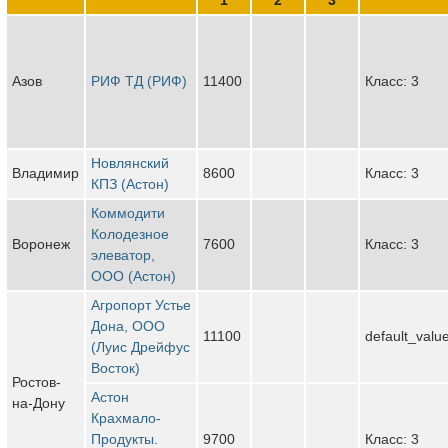
Азов
РИФ ТД (РИФ)
11400
Класс: 3
Новлянский
Владимир
8600
Класс: 3
КПЗ (Астон)
Коммодити
Колодезное
Воронеж
7600
Класс: 3
элеватор,
ООО (Астон)
Агропорт Устье
Дона, ООО
11100
default_valu
(Луис Дрейфус
Восток)
Ростов-
Астон
на-Дону
Крахмало-
Продукты.
9700
Класс: 3