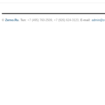
©
Zerno.Ru
.
Тел
: +7 (495) 760-2509,
+7 (926) 624-3123
,
E-mail
:
admin@ze