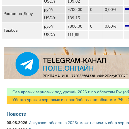
USD/т
109,02
руб/т
9700,00
0
0,00%
Ростов-на-Дону
USD/т
139,15
руб/т
7800,00
0
0,00%
Тамбов
USD/т
111,89
Сев яровых зерновых под урожай 2026 г. по областям РФ (об
Уборка урожая зерновых и зернобобовых по областям РФ в 202
Новости
08.08.2026
Иркутская область в 2026г может снизить сбор зерн