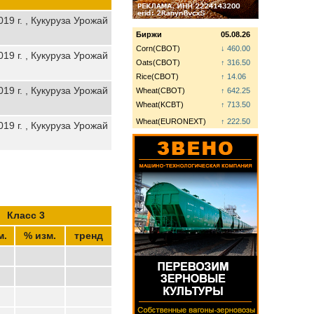
19 г. , Кукуруза Урожай
Биржи
05.08.26
Corn(CBOT)
↓ 460.00
19 г. , Кукуруза Урожай
Oats(CBOT)
↑ 316.50
Rice(CBOT)
↑ 14.06
19 г. , Кукуруза Урожай
Wheat(CBOT)
↑ 642.25
Wheat(KCBT)
↑ 713.50
Wheat(EURONEXT)
↑ 222.50
19 г. , Кукуруза Урожай
Класс 3
м.
% изм.
тренд