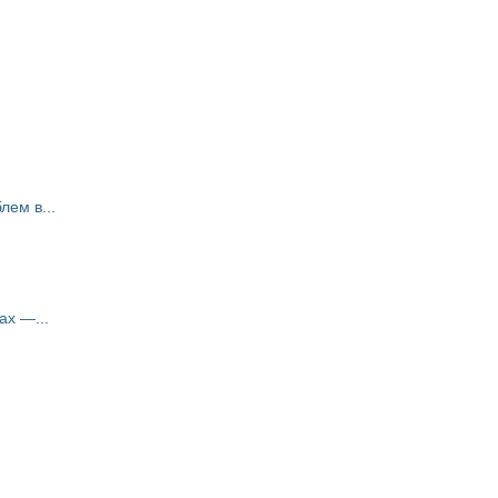
ем в...
ах —...