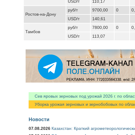
USD/т
110,17
руб/т
9700,00
0
0
Ростов-на-Дону
USD/т
140,61
руб/т
7800,00
0
0
Тамбов
USD/т
113,07
Сев яровых зерновых под урожай 2026 г. по облас
Уборка урожая зерновых и зернобобовых по областя
Новости
07.08.2026
Казахстан: Краткий агрометеорологически