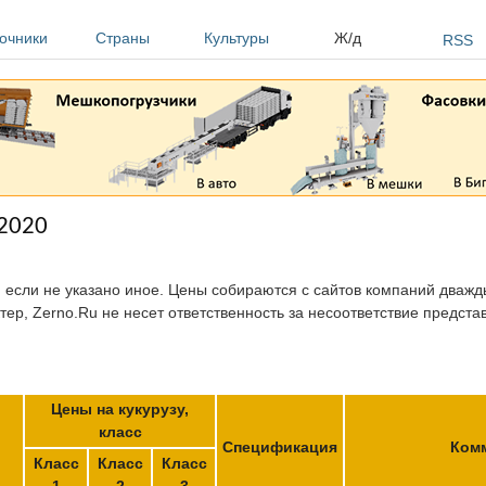
очники
Страны
Культуры
Ж/д
RSS
.2020
, если не указано иное. Цены собираются с сайтов компаний дважды
тер, Zerno.Ru не несет ответственность за несоответствие предст
Цены на кукурузу,
класс
Спецификация
Ком
Класс
Класс
Класс
1
2
3