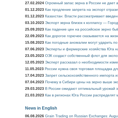
27.02.2024
Огромный запас зерна в России не дает 
01.12.2023
Как продление запрета на экспорт отраз
01.12.2023
Казахстан: Власти рассматривают введен
03.10.2023
Экспорт зерна близок к коллапсу — Город
25.09.2023
Как падение цен на российское зерно бь
22.09.2023
Как дорогое горючее сказывается на жиз
15.08.2023
Как погодные аномалии могут ударить п
07.06.2023
Эксперты и фермерские хозяйства Юга на
23.05.2023
ОЗК создаст собственный флот для экспо
12.05.2023
Эксперт рассказал о необходимости изм
11.05.2023
России нужна своя торговая площадка дл
17.04.2023
Запрет сельскохозяйственного импорта и
07.04.2023
Почему в Сибири цены на зерно выше э
29.03.2023
В России ожидают оптимальный урожай 
21.03.2023
Как в регионах Юга России распределят
News in English
06.08.2026
Grain Trading on Russian Exchanges: Augu