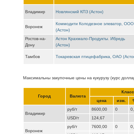
Владимир
Новлянский КПЗ (Астон)
Коммодити Колодезное элеватор, ООО
Воронеж
(Астон)
Ростов-на-
Астон Крахмало-Продукты. Ибредь
Дону
(Астон)
Тамбов
Токаревская птицефабрика, ОАО (Асто
Максимальны закупочные цены на кукурузу (курс доллар
Класс
Город
Валюта
цена
изм.
руб/т
8600,00
0
0
Владимир
USD/т
124,67
руб/т
7600,00
0
0
Воронеж