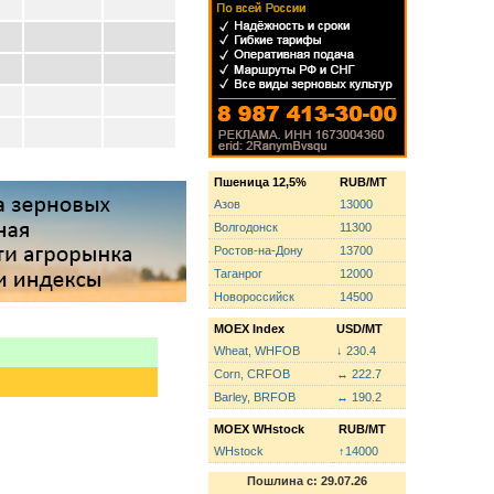
Пшеница 12,5%
RUB/MT
Азов
13000
Волгодонск
11300
Ростов-на-Дону
13700
Таганрог
12000
Новороссийск
14500
MOEX Index
USD/MT
Wheat, WHFOB
↓ 230.4
Corn, CRFOB
↔ 222.7
Barley, BRFOB
↔ 190.2
MOEX WHstock
RUB/MT
WHstock
↑14000
Пошлина с: 29.07.26