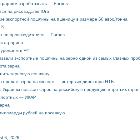
аграриям зарабатывать — Forbes
ится на рисоводстве Юга
ие экспортной пошлины на пшеницу в размере 60 евро/тонна
 N
ёт по производителям — Forbes
ни аграриев
о урожаям в РФ
звали экспортные пошлины на зерно одной из самых главных пробл
рта зерна
енить зерновую пошлину
я продаж зерна на экспорт — интервью директора НТБ
з Украины повысит спрос на российскую продукцию в третьих стран
кспортных — ИКАР
зерна
 миллиарды рублей на посевную
st 6, 2026