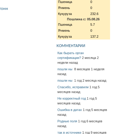
Пшеница
0
Ячмень
0
тонн
Кукуруза
232.6
Пошлина с: 05.08.26
Пшеница
5.7
Ячмень
0
Кукуруза
137.2
КОММЕНТАРИИ
Как бырать орган
сертификации?
2 месяца 2
недели назад
пошли ны
8 месяцев 1 неделя
назад
пошли ны
1 год 2 месяца назад
Спасибо, исправили
1 год 5
месяцев назад
Не корректный год
1 год 5
месяцев назад
Ошибка в датах
1 год 5 месяцев
назад
Родные поля
1 год 6 месяцев
назад
так в источнике
1 год 9 месяцев