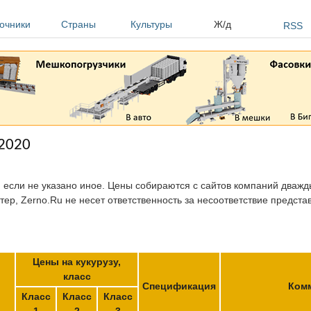
очники
Страны
Культуры
Ж/д
RSS
.2020
, если не указано иное. Цены собираются с сайтов компаний дважды
тер, Zerno.Ru не несет ответственность за несоответствие предст
Цены на кукурузу,
класс
Спецификация
Ком
Класс
Класс
Класс
1
2
3