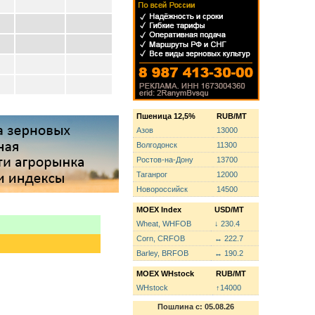
Пшеница 12,5%
RUB/MT
Азов
13000
Волгодонск
11300
Ростов-на-Дону
13700
Таганрог
12000
Новороссийск
14500
MOEX Index
USD/MT
Wheat, WHFOB
↓ 230.4
Corn, CRFOB
↔ 222.7
Barley, BRFOB
↔ 190.2
MOEX WHstock
RUB/MT
WHstock
↑14000
Пошлина с: 05.08.26