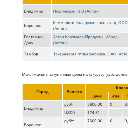
Владимир
Новлянский КПЗ (Астон)
Коммодити Колодезное элеватор, ООО
Воронеж
(Астон)
Ростов-на-
Астон Крахмало-Продукты. Ибредь
Дону
(Астон)
Тамбов
Токаревская птицефабрика, ОАО (Асто
Максимальны закупочные цены на кукурузу (курс доллар
Класс
Город
Валюта
цена
изм.
руб/т
8600,00
0
0
Владимир
USD/т
124,61
руб/т
7600,00
0
0
Воронеж