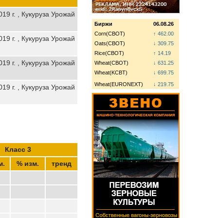
19 г. , Кукуруза Урожай
Биржи
06.08.26
Corn(CBOT)
↑ 462.00
19 г. , Кукуруза Урожай
Oats(CBOT)
↓ 309.75
Rice(CBOT)
↑ 14.19
19 г. , Кукуруза Урожай
Wheat(CBOT)
↓ 631.25
Wheat(KCBT)
↓ 699.75
Wheat(EURONEXT)
↓ 219.75
19 г. , Кукуруза Урожай
Класс 3
м.
% изм.
тренд