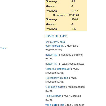
Пшеница
5.7
Ячмень
0
Кукуруза
137.2
Пошлина с: 12.08.26
Пшеница
326.6
Ячмень
0
Кукуруза
105
КОММЕНТАРИИ
Как бырать орган
сертификации?
2 месяца 2
тонн
недели назад
пошли ны
8 месяцев 1 неделя
назад
пошли ны
1 год 2 месяца назад
Спасибо, исправили
1 год 5
месяцев назад
Не корректный год
1 год 5
месяцев назад
Ошибка в датах
1 год 5 месяцев
назад
Родные поля
1 год 7 месяцев
назад
так в источнике
1 год 9 месяцев