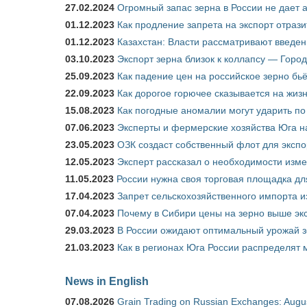
27.02.2024
Огромный запас зерна в России не дает 
01.12.2023
Как продление запрета на экспорт отраз
01.12.2023
Казахстан: Власти рассматривают введен
03.10.2023
Экспорт зерна близок к коллапсу — Город
25.09.2023
Как падение цен на российское зерно бь
22.09.2023
Как дорогое горючее сказывается на жиз
15.08.2023
Как погодные аномалии могут ударить п
07.06.2023
Эксперты и фермерские хозяйства Юга на
23.05.2023
ОЗК создаст собственный флот для экспо
12.05.2023
Эксперт рассказал о необходимости изм
11.05.2023
России нужна своя торговая площадка дл
17.04.2023
Запрет сельскохозяйственного импорта и
07.04.2023
Почему в Сибири цены на зерно выше э
29.03.2023
В России ожидают оптимальный урожай 
21.03.2023
Как в регионах Юга России распределят
News in English
07.08.2026
Grain Trading on Russian Exchanges: Augu