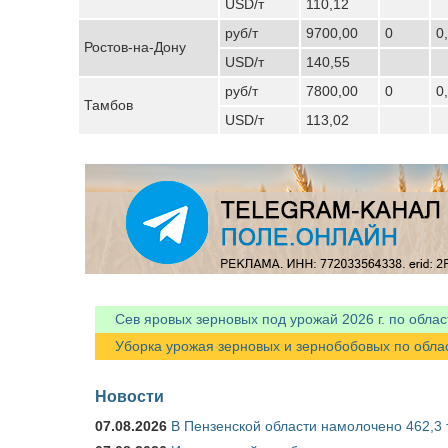
USD/т
110,12
руб/т
9700,00
0
0
Ростов-на-Дону
USD/т
140,55
руб/т
7800,00
0
0
Тамбов
USD/т
113,02
Сев яровых зерновых под урожай 2026 г. по облас
Уборка урожая зерновых и зернобобовых по областя
Новости
07.08.2026
В Пензенской области намолочено 462,3 т