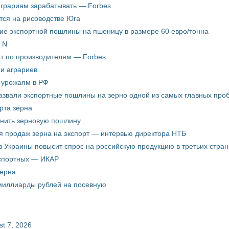
аграриям зарабатывать — Forbes
ится на рисоводстве Юга
ие экспортной пошлины на пшеницу в размере 60 евро/тонна
 N
ёт по производителям — Forbes
ни аграриев
о урожаям в РФ
звали экспортные пошлины на зерно одной из самых главных пробл
рта зерна
енить зерновую пошлину
я продаж зерна на экспорт — интервью директора НТБ
з Украины повысит спрос на российскую продукцию в третьих стран
кспортных — ИКАР
зерна
 миллиарды рублей на посевную
st 7, 2026