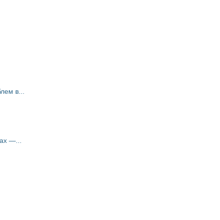
ем в...
ах —...