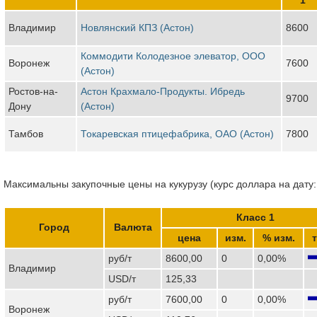
Владимир
Новлянский КПЗ (Астон)
8600
Коммодити Колодезное элеватор, ООО
Воронеж
7600
(Астон)
Ростов-на-
Астон Крахмало-Продукты. Ибредь
9700
Дону
(Астон)
Тамбов
Токаревская птицефабрика, ОАО (Астон)
7800
Максимальны закупочные цены на кукурузу (курс доллара на дату:
Класс 1
Город
Валюта
цена
изм.
% изм.
руб/т
8600,00
0
0,00%
Владимир
USD/т
125,33
руб/т
7600,00
0
0,00%
Воронеж