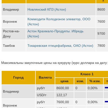
Владимир
Новлянский КПЗ (Астон)
8600
Коммодити Колодезное элеватор, ООО
Воронеж
7600
(Астон)
Ростов-на-
Астон Крахмало-Продукты. Ибредь
9700
Дону
(Астон)
Тамбов
Токаревская птицефабрика, ОАО (Астон)
7800
Максимальны закупочные цены на кукурузу (курс доллара на дату:
Класс 1
Город
Валюта
цена
изм.
% изм.
руб/т
8600,00
0
0,00%
Владимир
USD/т
122,17
руб/т
7600,00
0
0,00%
Воронеж