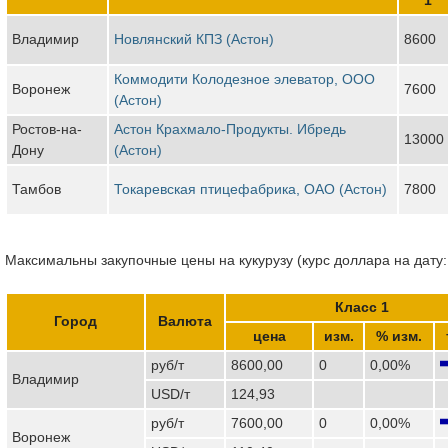
Владимир
Новлянский КПЗ (Астон)
8600
Коммодити Колодезное элеватор, ООО
Воронеж
7600
(Астон)
Ростов-на-
Астон Крахмало-Продукты. Ибредь
13000
Дону
(Астон)
Тамбов
Токаревская птицефабрика, ОАО (Астон)
7800
Максимальны закупочные цены на кукурузу (курс доллара на дату:
Класс 1
Город
Валюта
цена
изм.
% изм.
руб/т
8600,00
0
0,00%
Владимир
USD/т
124,93
руб/т
7600,00
0
0,00%
Воронеж