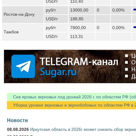
USD/т
110,40
руб/т
13000,00
0
0,00%
Ростов-на-Дону
USD/т
188,85
руб/т
7800,00
0
0,00%
Тамбов
USD/т
113,31
Сев яровых зерновых под урожай 2026 г. по областям РФ (об
Уборка урожая зерновых и зернобобовых по областям РФ в 202
Новости
08.08.2026
Иркутская область в 2026г может снизить сбор зерн