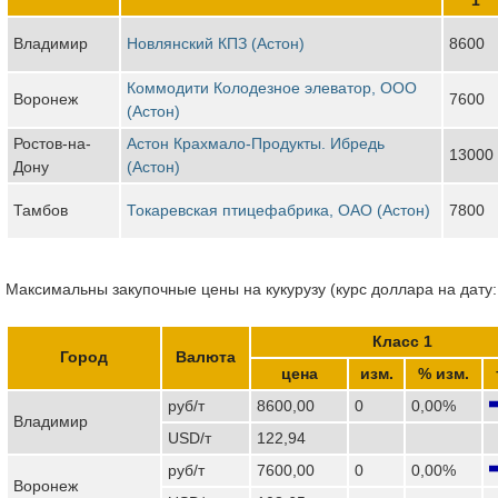
Владимир
Новлянский КПЗ (Астон)
8600
Коммодити Колодезное элеватор, ООО
Воронеж
7600
(Астон)
Ростов-на-
Астон Крахмало-Продукты. Ибредь
13000
Дону
(Астон)
Тамбов
Токаревская птицефабрика, ОАО (Астон)
7800
Максимальны закупочные цены на кукурузу (курс доллара на дату:
Класс 1
Город
Валюта
цена
изм.
% изм.
руб/т
8600,00
0
0,00%
Владимир
USD/т
122,94
руб/т
7600,00
0
0,00%
Воронеж