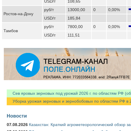
USD/т
108,65
руб/т
13000,00
0
0,00%
Ростов-на-Дону
USD/т
185,84
руб/т
7800,00
0
0,00%
Тамбов
USD/т
111,51
Сев яровых зерновых под урожай 2026 г. по областям РФ (об
Уборка урожая зерновых и зернобобовых по областям РФ в 202
Новости
07.08.2026
Казахстан: Краткий агрометеорологический обзор за