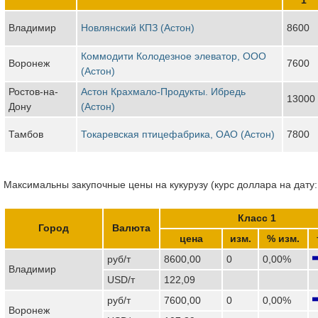
Владимир
Новлянский КПЗ (Астон)
8600
Коммодити Колодезное элеватор, ООО
Воронеж
7600
(Астон)
Ростов-на-
Астон Крахмало-Продукты. Ибредь
13000
Дону
(Астон)
Тамбов
Токаревская птицефабрика, ОАО (Астон)
7800
Максимальны закупочные цены на кукурузу (курс доллара на дату:
Класс 1
Город
Валюта
цена
изм.
% изм.
руб/т
8600,00
0
0,00%
Владимир
USD/т
122,09
руб/т
7600,00
0
0,00%
Воронеж