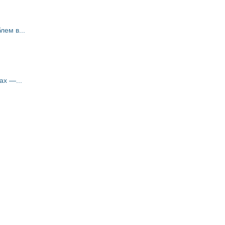
ем в...
ах —...