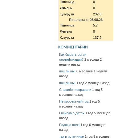
Пшеница
0
Ячмень
0
Кукуруза
232.6
Пошлина с: 05.08.26
Пшеница
5.7
Ячмень
0
Кукуруза
137.2
КОММЕНТАРИИ
Как бырать орган
сертификации?
2 месяца 2
недели назад
пошли ны
8 месяцев 1 неделя
назад
пошли ны
1 год 2 месяца назад
Спасибо, исправили
1 год 5
месяцев назад
Не корректный год
1 год 5
месяцев назад
Ошибка в датах
1 год 5 месяцев
назад
Родные поля
1 год 6 месяцев
назад
так в источнике
1 год 9 месяцев