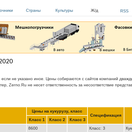
очники
Страны
Культуры
Ж/д
RSS
.2020
, если не указано иное. Цены собираются с сайтов компаний дважды
тер, Zerno.Ru не несет ответственность за несоответствие предст
Цены на кукурузу, класс
Спецификация
Класс 1
Класс 2
Класс 3
8600
Класс: 3
Кук