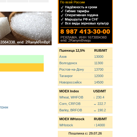
Пшеница 12,5%
RUB/MT
Азов
13000
Волгодонск
11300
Ростов-на-Дону
13700
Таганрог
12000
Новороссийск
14500
MOEX Index
USD/MT
Wheat, WHFOB
↓ 230.4
Corn, CRFOB
↔ 222.7
тонн
Barley, BRFOB
↔ 190.2
MOEX WHstock
RUB/MT
WHstock
↑14000
Пошлина с: 29.07.26