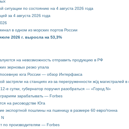
вых
й ситуации по состоянию на 4 августа 2026 года
ей за 4 августа 2026 года
2026
минал в одном из морских портов России
июле 2026 г. выросла на 53,3%
жалуются на невозможность отправить продукцию в РФ
ких зерновых резко упала
 посевную юга России — обзор Интерфакса
пой застряли на станциях из-за перегруженности ж/д магистралей в 
12-е сутки, губернатор поручил разобраться — «Город N»
аграриям зарабатывать — Forbes
ится на рисоводстве Юга
ие экспортной пошлины на пшеницу в размере 60 евро/тонна
 N
ёт по производителям — Forbes