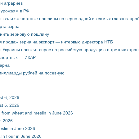
ни аграриев
о урожаям в РФ
звали экспортные пошлины на зерно одной из самых главных пробл
рта зерна
енить зерновую пошлину
я продаж зерна на экспорт — интервью директора НТБ
з Украины повысит спрос на российскую продукцию в третьих стран
кспортных — ИКАР
зерна
 миллиарды рублей на посевную
st 6, 2026
st 5, 2026
ur from wheat and meslin in June 2026
ne 2026
eslin in June 2026
in flour in June 2026