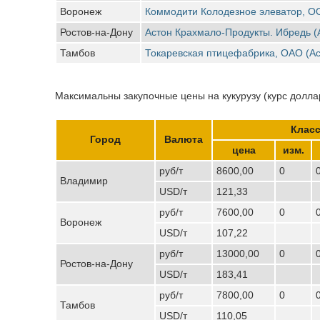
Воронеж
Коммодити Колодезное элеватор, О
Ростов-на-Дону
Астон Крахмало-Продукты. Ибредь (
Тамбов
Токаревская птицефабрика, ОАО (Ас
Максимальны закупочные цены на кукурузу (курс доллар
Класс
Город
Валюта
цена
изм.
руб/т
8600,00
0
Владимир
USD/т
121,33
руб/т
7600,00
0
Воронеж
USD/т
107,22
руб/т
13000,00
0
Ростов-на-Дону
USD/т
183,41
руб/т
7800,00
0
Тамбов
USD/т
110,05