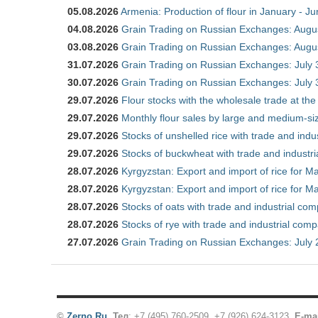
05.08.2026
Armenia: Production of flour in January - J
04.08.2026
Grain Trading on Russian Exchanges: Augu
03.08.2026
Grain Trading on Russian Exchanges: Augu
31.07.2026
Grain Trading on Russian Exchanges: July 
30.07.2026
Grain Trading on Russian Exchanges: July 
29.07.2026
Flour stocks with the wholesale trade at th
29.07.2026
Monthly flour sales by large and medium-si
29.07.2026
Stocks of unshelled rice with trade and ind
29.07.2026
Stocks of buckwheat with trade and industr
28.07.2026
Kyrgyzstan: Export and import of rice for Ma
28.07.2026
Kyrgyzstan: Export and import of rice for Ma
28.07.2026
Stocks of oats with trade and industrial co
28.07.2026
Stocks of rye with trade and industrial com
27.07.2026
Grain Trading on Russian Exchanges: July 
©
Zerno.Ru
.
Тел
: +7 (495) 760-2509,
+7 (926) 624-3123
,
E-ma