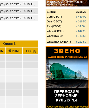
уруза Урожай 2019 г. ,
уруза Урожай 2019 г. ,
Биржи
05.08.26
Corn(CBOT)
↓ 460.00
уруза Урожай 2019 г. ,
Oats(CBOT)
↑ 316.50
Rice(CBOT)
↑ 14.06
Wheat(CBOT)
↑ 642.25
Wheat(KCBT)
↑ 713.50
Wheat(EURONEXT)
↑ 222.50
Класс 3
м.
% изм.
тренд