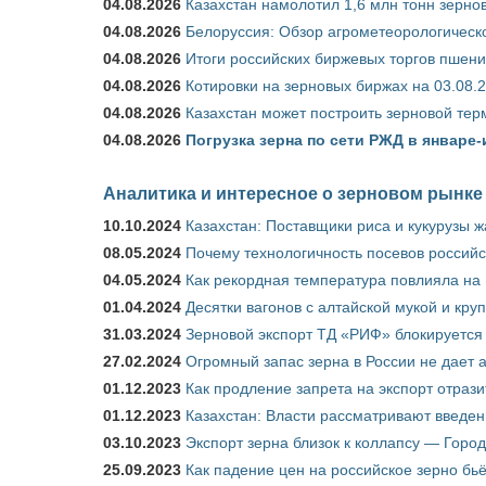
04.08.2026
Казахстан намолотил 1,6 млн тонн зерно
04.08.2026
Белоруссия: Обзор агрометеорологическо
04.08.2026
Итоги российских биржевых торгов пшениц
04.08.2026
Котировки на зерновых биржах на 03.08.
04.08.2026
Казахстан может построить зерновой тер
04.08.2026
Погрузка зерна по сети РЖД в январе-
Аналитика и интересное о зерновом рынке
10.10.2024
Казахстан: Поставщики риса и кукурузы 
08.05.2024
Почему технологичность посевов российс
04.05.2024
Как рекордная температура повлияла на
01.04.2024
Десятки вагонов с алтайской мукой и кру
31.03.2024
Зерновой экспорт ТД «РИФ» блокируется 
27.02.2024
Огромный запас зерна в России не дает 
01.12.2023
Как продление запрета на экспорт отраз
01.12.2023
Казахстан: Власти рассматривают введен
03.10.2023
Экспорт зерна близок к коллапсу — Город
25.09.2023
Как падение цен на российское зерно бь