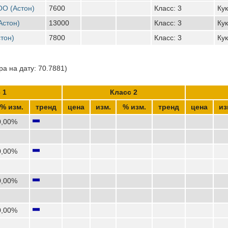
ОО (Астон)
7600
Класс: 3
Кук
Астон)
13000
Класс: 3
Кук
тон)
7800
Класс: 3
Кук
а на дату: 70.7881)
 1
Класс 2
% изм.
тренд
цена
изм.
% изм.
тренд
цена
из
0,00%
0,00%
0,00%
0,00%