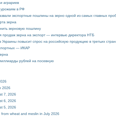
ни аграриев
о урожаям в РФ
звали экспортные пошлины на зерно одной из самых главных пробл
рта зерна
енить зерновую пошлину
я продаж зерна на экспорт — интервью директора НТБ
з Украины повысит спрос на российскую продукцию в третьих стран
кспортных — ИКАР
зерна
 миллиарды рублей на посевную
2026
ne 2026
st 7, 2026
st 6, 2026
st 5, 2026
r from wheat and meslin in July 2026