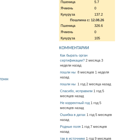
Пшеница
5.7
Ячмень
0
Кукуруза
137.2
Пошлина с: 12.08.26
Пшеница
326.6
Ячмень
0
Кукуруза
105
КОММЕНТАРИИ
Как бырать орган
сертификации?
2 месяца 3
недели назад
пошли ны
8 месяцев 1 неделя
назад
тонн
пошли ны
1 год 2 месяца назад
Спасибо, исправили
1 год 5
месяцев назад
Не корректный год
1 год 5
месяцев назад
Ошибка в датах
1 год 5 месяцев
назад
Родные поля
1 год 7 месяцев
назад
так в источнике
1 год 9 месяцев