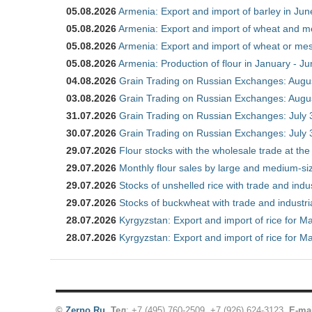
05.08.2026
Armenia: Export and import of barley in Ju
05.08.2026
Armenia: Export and import of wheat and m
05.08.2026
Armenia: Export and import of wheat or mesl
05.08.2026
Armenia: Production of flour in January - J
04.08.2026
Grain Trading on Russian Exchanges: Augu
03.08.2026
Grain Trading on Russian Exchanges: Augu
31.07.2026
Grain Trading on Russian Exchanges: July 
30.07.2026
Grain Trading on Russian Exchanges: July 
29.07.2026
Flour stocks with the wholesale trade at th
29.07.2026
Monthly flour sales by large and medium-si
29.07.2026
Stocks of unshelled rice with trade and ind
29.07.2026
Stocks of buckwheat with trade and industr
28.07.2026
Kyrgyzstan: Export and import of rice for Ma
28.07.2026
Kyrgyzstan: Export and import of rice for Ma
©
Zerno.Ru
.
Тел
: +7 (495) 760-2509,
+7 (926) 624-3123
,
E-ma