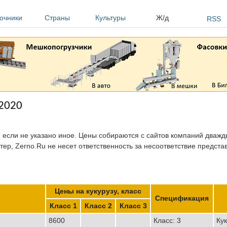
очники
Страны
Культуры
Ж/д
RSS
.2020
, если не указано иное. Цены собираются с сайтов компаний дважды
тер, Zerno.Ru не несет ответственность за несоответствие предст
Цены на кукурузу, класс
Спецификация
Класс 1
Класс 2
Класс 3
8600
Класс: 3
Кук