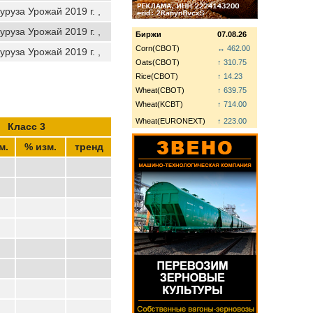
уруза Урожай 2019 г. ,
уруза Урожай 2019 г. ,
Биржи
07.08.26
Corn(CBOT)
↔ 462.00
уруза Урожай 2019 г. ,
Oats(CBOT)
↑ 310.75
Rice(CBOT)
↑ 14.23
Wheat(CBOT)
↑ 639.75
Wheat(KCBT)
↑ 714.00
Wheat(EURONEXT)
↑ 223.00
Класс 3
м.
% изм.
тренд