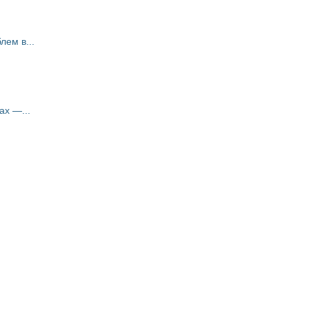
ем в...
ах —...