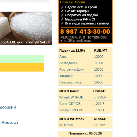
Пшеница 12,5%
RUB/MT
Азов
13000
Волгодонск
11300
Ростов-на-Дону
13700
Таганрог
12000
Новороссийск
14500
MOEX Index
USD/MT
Wheat, WHFOB
↔ 230.4
Corn, CRFOB
↓ 221.7
Высоцкий
Barley, BRFOB
↓ 189.1
MOEX WHstock
RUB/MT
 Росстат
WHstock
↓13792
Пошлина с: 05.08.26