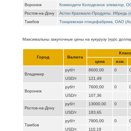
Воронеж
Коммодити Колодезное элеватор, О
Ростов-на-Дону
Астон Крахмало-Продукты. Ибредь (
Тамбов
Токаревская птицефабрика, ОАО (Ас
Максимальны закупочные цены на кукурузу (курс доллар
Класс
Город
Валюта
цена
изм.
руб/т
8600,00
0
Владимир
USD/т
121,49
руб/т
7600,00
0
Воронеж
USD/т
107,36
руб/т
13000,00
0
Ростов-на-Дону
USD/т
183,65
руб/т
7800,00
0
Тамбов
USD/т
110,19