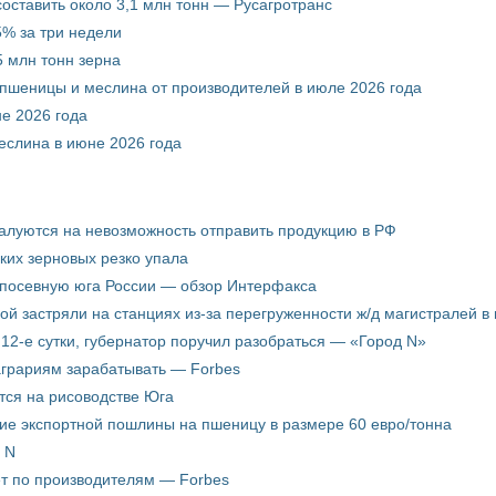
составить около 3,1 млн тонн — Русагротранс
% за три недели
 млн тонн зерна
 пшеницы и меслина от производителей в июле 2026 года
е 2026 года
еслина в июне 2026 года
жалуются на невозможность отправить продукцию в РФ
ких зерновых резко упала
 посевную юга России — обзор Интерфакса
пой застряли на станциях из-за перегруженности ж/д магистралей в 
12-е сутки, губернатор поручил разобраться — «Город N»
аграриям зарабатывать — Forbes
ится на рисоводстве Юга
ие экспортной пошлины на пшеницу в размере 60 евро/тонна
 N
ёт по производителям — Forbes