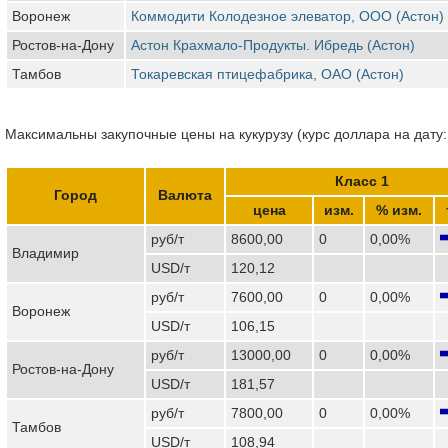
Воронеж
Коммодити Колодезное элеватор, ООО (Астон)
Ростов-на-Дону
Астон Крахмало-Продукты. Ибредь (Астон)
Тамбов
Токаревская птицефабрика, ОАО (Астон)
Максимальны закупочные цены на кукурузу (курс доллара на дату:
Класс 1
Город
Валюта
цена
изм.
% изм.
руб/т
8600,00
0
0,00%
Владимир
USD/т
120,12
руб/т
7600,00
0
0,00%
Воронеж
USD/т
106,15
руб/т
13000,00
0
0,00%
Ростов-на-Дону
USD/т
181,57
руб/т
7800,00
0
0,00%
Тамбов
USD/т
108,94