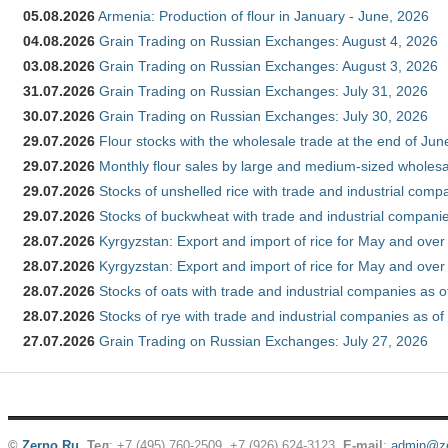
05.08.2026
Armenia: Production of flour in January - June, 2026
04.08.2026
Grain Trading on Russian Exchanges: August 4, 2026
03.08.2026
Grain Trading on Russian Exchanges: August 3, 2026
31.07.2026
Grain Trading on Russian Exchanges: July 31, 2026
30.07.2026
Grain Trading on Russian Exchanges: July 30, 2026
29.07.2026
Flour stocks with the wholesale trade at the end of Ju
29.07.2026
Monthly flour sales by large and medium-sized wholesa
29.07.2026
Stocks of unshelled rice with trade and industrial comp
29.07.2026
Stocks of buckwheat with trade and industrial companie
28.07.2026
Kyrgyzstan: Export and import of rice for May and over 
28.07.2026
Kyrgyzstan: Export and import of rice for May and over 
28.07.2026
Stocks of oats with trade and industrial companies as o
28.07.2026
Stocks of rye with trade and industrial companies as of
27.07.2026
Grain Trading on Russian Exchanges: July 27, 2026
©
Zerno.Ru
.
Тел
: +7 (495) 760-2509,
+7 (926) 624-3123
,
E-mail
:
admin@ze