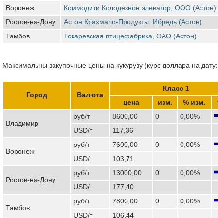
Воронеж
Коммодити Колодезное элеватор, ООО (Астон)
Ростов-на-Дону
Астон Крахмало-Продукты. Ибредь (Астон)
Тамбов
Токаревская птицефабрика, ОАО (Астон)
Максимальны закупочные цены на кукурузу (курс доллара на дату:
Класс 1
Город
Валюта
цена
изм.
% изм.
руб/т
8600,00
0
0,00%
Владимир
USD/т
117,36
руб/т
7600,00
0
0,00%
Воронеж
USD/т
103,71
руб/т
13000,00
0
0,00%
Ростов-на-Дону
USD/т
177,40
руб/т
7800,00
0
0,00%
Тамбов
USD/т
106,44