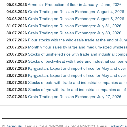
05.08.2026
Armenia: Production of flour in January - June, 2026
04.08.2026
Grain Trading on Russian Exchanges: August 4, 2026
03.08.2026
Grain Trading on Russian Exchanges: August 3, 2026
31.07.2026
Grain Trading on Russian Exchanges: July 31, 2026
30.07.2026
Grain Trading on Russian Exchanges: July 30, 2026
29.07.2026
Flour stocks with the wholesale trade at the end of Ju
29.07.2026
Monthly flour sales by large and medium-sized wholesa
29.07.2026
Stocks of unshelled rice with trade and industrial comp
29.07.2026
Stocks of buckwheat with trade and industrial companie
28.07.2026
Kyrgyzstan: Export and import of rice for May and over 
28.07.2026
Kyrgyzstan: Export and import of rice for May and over 
28.07.2026
Stocks of oats with trade and industrial companies as o
28.07.2026
Stocks of rye with trade and industrial companies as of
27.07.2026
Grain Trading on Russian Exchanges: July 27, 2026
©
Zerno.Ru
.
Тел
: +7 (495) 760-2509,
+7 (926) 624-3123
,
E-mail
:
admin@ze