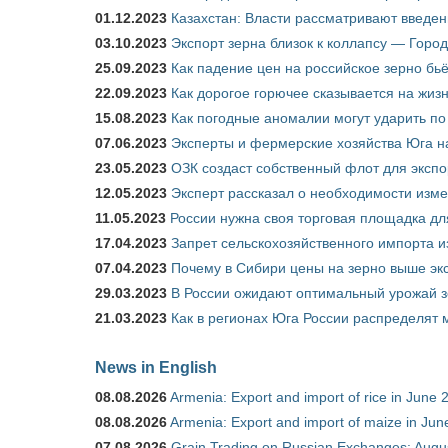
01.12.2023
Казахстан: Власти рассматривают введен
03.10.2023
Экспорт зерна близок к коллапсу — Город
25.09.2023
Как падение цен на российское зерно бь
22.09.2023
Как дорогое горючее сказывается на жиз
15.08.2023
Как погодные аномалии могут ударить п
07.06.2023
Эксперты и фермерские хозяйства Юга на
23.05.2023
ОЗК создаст собственный флот для экспо
12.05.2023
Эксперт рассказал о необходимости изм
11.05.2023
России нужна своя торговая площадка дл
17.04.2023
Запрет сельскохозяйственного импорта и
07.04.2023
Почему в Сибири цены на зерно выше э
29.03.2023
В России ожидают оптимальный урожай 
21.03.2023
Как в регионах Юга России распределят
News in English
08.08.2026
Armenia: Export and import of rice in June 
08.08.2026
Armenia: Export and import of maize in Ju
07.08.2026
Grain Trading on Russian Exchanges: Augu