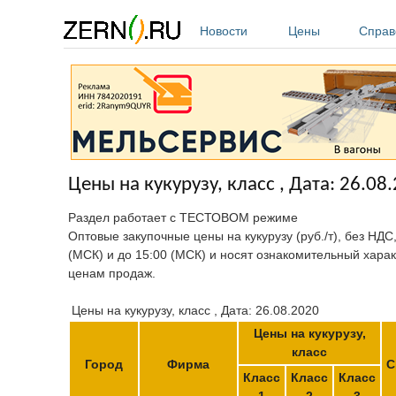
Перейти к основному содержанию
Новости
Цены
Справ
Цены на кукурузу, класс , Дата: 26.08
Раздел работает с ТЕСТОВОМ режиме
Оптовые закупочные цены на кукурузу (руб./т), без НДС
(МСК) и до 15:00 (МСК) и носят ознакомительный харак
ценам продаж.
Цены на кукурузу, класс , Дата: 26.08.2020
Цены на кукурузу,
класс
Город
Фирма
С
Класс
Класс
Класс
1
2
3