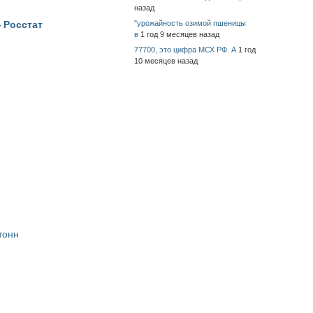
назад
"урожайность озимой пшеницы
 Росстат
в
1 год 9 месяцев назад
77700, это цифра МСХ РФ. А
1 год
10 месяцев назад
тонн