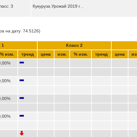
ласс: 3
Кукуруза Урожай 2019 г. ,
а на дату: 74.5126)
 1
Класс 2
% изм.
тренд
цена
изм.
% изм.
тренд
цена
из
0,00%
0,00%
0,00%
0,00%