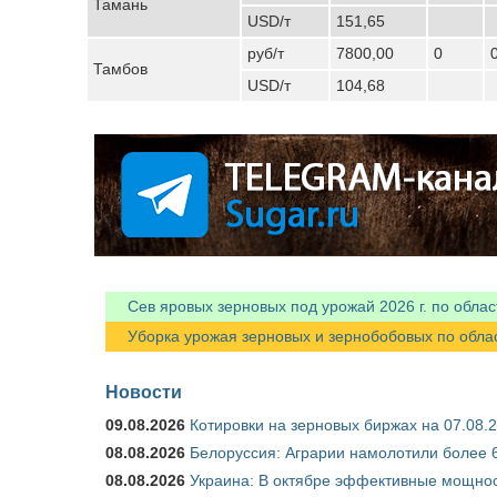
Тамань
USD/т
151,65
руб/т
7800,00
0
Тамбов
USD/т
104,68
Сев яровых зерновых под урожай 2026 г. по облас
Уборка урожая зерновых и зернобобовых по областя
Новости
09.08.2026
Котировки на зерновых биржах на 07.08.
08.08.2026
Белоруссия: Аграрии намолотили более 6
08.08.2026
Украина: В октябре эффективные мощнос