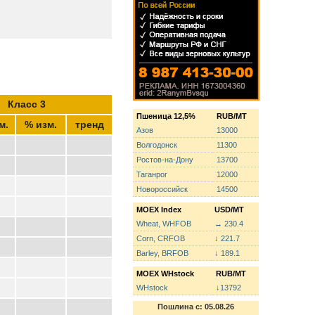
Класс 3
Пшеница 12,5%
RUB/MT
м.
% изм.
тренд
Азов
13000
Волгодонск
11300
Ростов-на-Дону
13700
Таганрог
12000
Новороссийск
14500
MOEX Index
USD/MT
Wheat, WHFOB
↔ 230.4
Corn, CRFOB
↓ 221.7
Barley, BRFOB
↓ 189.1
MOEX WHstock
RUB/MT
WHstock
↓13792
Пошлина с: 05.08.26