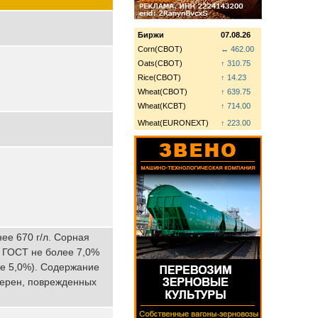
Биржи
07.08.26
Corn(CBOT)
↔ 462.00
Oats(CBOT)
↑ 310.75
Rice(CBOT)
↑ 14.23
Wheat(CBOT)
↑ 639.75
Wheat(KCBT)
↑ 714.00
Wheat(EURONEXT)
↑ 223.00
ее 670 г/л. Сорная
 ГОСТ не более 7,0%
ее 5,0%). Содержание
зерен, поврежденных