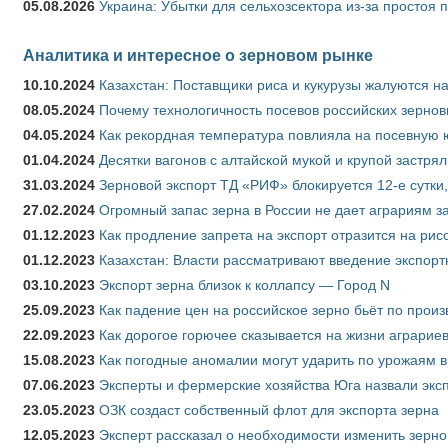
05.08.2026
Украина: Убытки для сельхозсектора из-за простоя п
Аналитика и интересное о зерновом рынке
10.10.2024
Казахстан: Поставщики риса и кукурузы жалуются н
08.05.2024
Почему технологичность посевов российских зернов
04.05.2024
Как рекордная температура повлияла на посевную 
01.04.2024
Десятки вагонов с алтайской мукой и крупой застрял
31.03.2024
Зерновой экспорт ТД «РИФ» блокируется 12-е сутки
27.02.2024
Огромный запас зерна в России не дает аграриям з
01.12.2023
Как продление запрета на экспорт отразится на рис
01.12.2023
Казахстан: Власти рассматривают введение экспор
03.10.2023
Экспорт зерна близок к коллапсу — Город N
25.09.2023
Как падение цен на российское зерно бьёт по прои
22.09.2023
Как дорогое горючее сказывается на жизни аграрие
15.08.2023
Как погодные аномалии могут ударить по урожаям 
07.06.2023
Эксперты и фермерские хозяйства Юга назвали эксп
23.05.2023
ОЗК создаст собственный флот для экспорта зерна
12.05.2023
Эксперт рассказал о необходимости изменить зерн