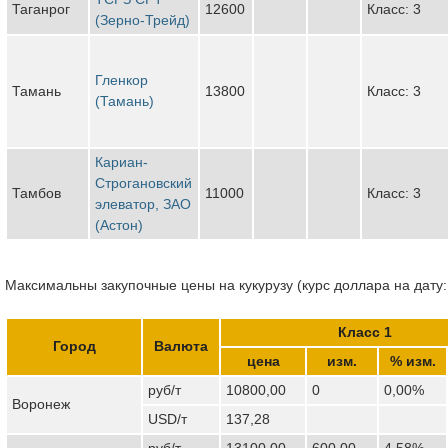
Таганрог
12600
Класс: 3
(Зерно-Трейд)
Гленкор
Тамань
13800
Класс: 3
(Тамань)
Кариан-
Строгановский
Тамбов
11000
Класс: 3
элеватор, ЗАО
(Астон)
Максимальны закупочные цены на кукурузу (курс доллара на дату:
Класс 1
Город
Валюта
цена
изм.
% изм.
руб/т
10800,00
0
0,00%
Воронеж
USD/т
137,28
руб/т
13100,00
600,00
4,58%