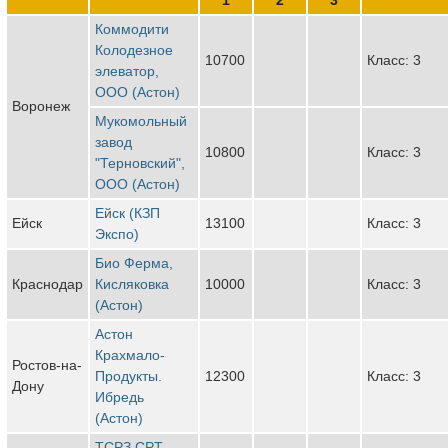
Коммодити
Колодезное
10700
Класс: 3
элеватор,
ООО (Астон)
Воронеж
Мукомольный
завод
10800
Класс: 3
"Терновский",
ООО (Астон)
Ейск (КЗП
Ейск
13100
Класс: 3
Экспо)
Био Ферма,
Краснодар
Кисляковка
10000
Класс: 3
(Астон)
Астон
Крахмало-
Ростов-на-
Продукты.
12300
Класс: 3
Дону
Ибредь
(Астон)
ТСРЗ CPT