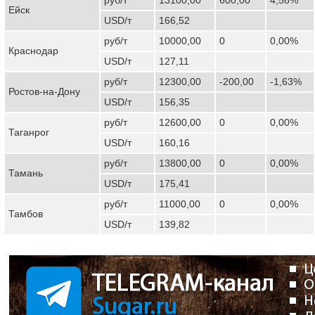
Ейск
USD/т
166,52
руб/т
10000,00
0
0,00%
Краснодар
USD/т
127,11
руб/т
12300,00
-200,00
-1,63%
Ростов-на-Дону
USD/т
156,35
руб/т
12600,00
0
0,00%
Таганрог
USD/т
160,16
руб/т
13800,00
0
0,00%
Тамань
USD/т
175,41
руб/т
11000,00
0
0,00%
Тамбов
USD/т
139,82