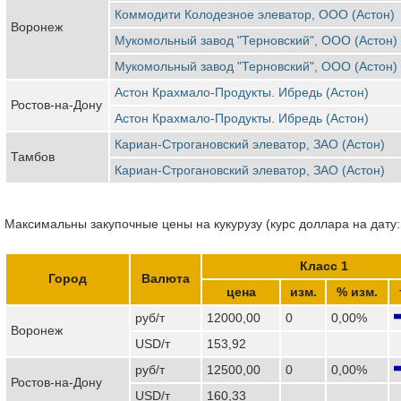
Коммодити Колодезное элеватор, ООО (Астон)
Воронеж
Мукомольный завод "Терновский", ООО (Астон)
Мукомольный завод "Терновский", ООО (Астон)
Астон Крахмало-Продукты. Ибредь (Астон)
Ростов-на-Дону
Астон Крахмало-Продукты. Ибредь (Астон)
Кариан-Строгановский элеватор, ЗАО (Астон)
Тамбов
Кариан-Строгановский элеватор, ЗАО (Астон)
Максимальны закупочные цены на кукурузу (курс доллара на дату:
Класс 1
Город
Валюта
цена
изм.
% изм.
руб/т
12000,00
0
0,00%
Воронеж
USD/т
153,92
руб/т
12500,00
0
0,00%
Ростов-на-Дону
USD/т
160,33