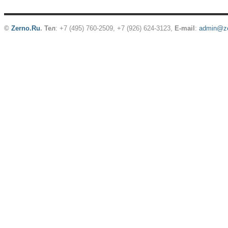
©
Zerno.Ru
.
Тел
: +7 (495) 760-2509,
+7 (926) 624-3123
,
E-mail
:
admin@ze