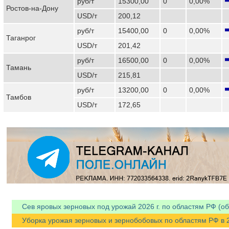
руб/т
15300,00
0
0,00%
Ростов-на-Дону
USD/т
200,12
руб/т
15400,00
0
0,00%
Таганрог
USD/т
201,42
руб/т
16500,00
0
0,00%
Тамань
USD/т
215,81
руб/т
13200,00
0
0,00%
Тамбов
USD/т
172,65
Сев яровых зерновых под урожай 2026 г. по областям РФ (об
Уборка урожая зерновых и зернобобовых по областям РФ в 202