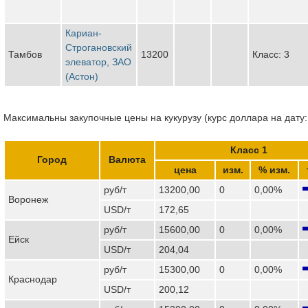
Кариан-
Строгановский
Тамбов
13200
Класс: 3
элеватор, ЗАО
(Астон)
Максимальны закупочные цены на кукурузу (курс доллара на дату:
Класс 1
Город
Валюта
цена
изм.
% изм.
руб/т
13200,00
0
0,00%
Воронеж
USD/т
172,65
руб/т
15600,00
0
0,00%
Ейск
USD/т
204,04
руб/т
15300,00
0
0,00%
Краснодар
USD/т
200,12