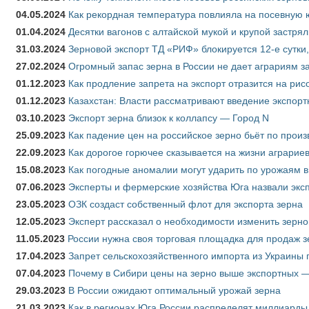
04.05.2024
Как рекордная температура повлияла на посевную 
01.04.2024
Десятки вагонов с алтайской мукой и крупой застрял
31.03.2024
Зерновой экспорт ТД «РИФ» блокируется 12-е сутки
27.02.2024
Огромный запас зерна в России не дает аграриям з
01.12.2023
Как продление запрета на экспорт отразится на рис
01.12.2023
Казахстан: Власти рассматривают введение экспор
03.10.2023
Экспорт зерна близок к коллапсу — Город N
25.09.2023
Как падение цен на российское зерно бьёт по прои
22.09.2023
Как дорогое горючее сказывается на жизни аграрие
15.08.2023
Как погодные аномалии могут ударить по урожаям 
07.06.2023
Эксперты и фермерские хозяйства Юга назвали эксп
23.05.2023
ОЗК создаст собственный флот для экспорта зерна
12.05.2023
Эксперт рассказал о необходимости изменить зерн
11.05.2023
России нужна своя торговая площадка для продаж 
17.04.2023
Запрет сельскохозяйственного импорта из Украины п
07.04.2023
Почему в Сибири цены на зерно выше экспортных 
29.03.2023
В России ожидают оптимальный урожай зерна
21.03.2023
Как в регионах Юга России распределят миллиарды